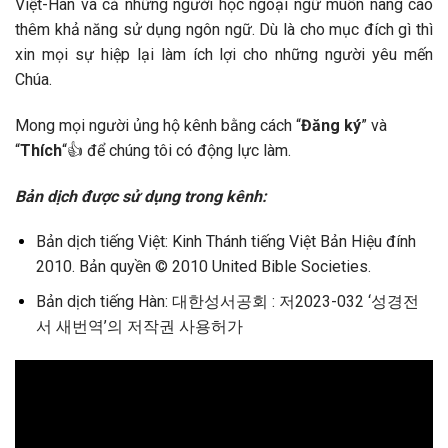
Việt-Hàn và cả những người học ngoại ngữ muốn nâng cao
thêm khả năng sử dụng ngôn ngữ. Dù là cho mục đích gì thì
xin mọi sự hiệp lại làm ích lợi cho những người yêu mến
Chúa.
Mong mọi người ủng hộ kênh bằng cách “
Đăng ký
” và
“
Thích
“👍 để chúng tôi có động lực làm.
Bản dịch được sử dụng trong kênh:
Bản dịch tiếng Việt: Kinh Thánh tiếng Việt Bản Hiệu đính
2010. Bản quyền © 2010 United Bible Societies.
Bản dịch tiếng Hàn: 대한성서공회 : 저2023-032 ‘성경전
서 새번역’의 저작권 사용허가