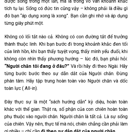
được sống trong một lần, mà là trong vô vàn khoảnh khắc
tích tụ lại. Sống có đức tin cũng vậy – không phải là điều gì
đó bạn “áp dụng xong là xong”. Bạn cần ghi nhớ và áp dụng
từng giây phút một.
Không có lối tắt nào cả. Không có con đường tắt để trưởng
thành thuộc linh. Khi bạn bước đi trong khoảnh khắc đen tối
của linh hồn, khi bạn thấy tuyệt vọng, thấy mình yếu đuối, khi
không còn nhìn thấy phương hướng – lúc đó, bạn phải hỏi:
“Người chăn tôi đang ở đâu?”
Và rồi hãy đi theo Ngài. Hãy
từng bước bước theo sự dẫn dắt của Người chăn. Đừng
phân tâm. Hãy tập trung hoàn toàn vào Người chăn và dốc
toàn lực ( All-in).
Đây thực sự là một “sách hướng dẫn” kỳ diệu, hoàn toàn
khác với thế gian. Thật ra, số phận của con chiên hoàn toàn
phụ thuộc vào người chăn. Người chăn là tất cả. Là sự sống
của chiên. Vậy nên, thực tế mà nói, chiên chẳng cần phải làm
gì nhiều – chỉ cần
đi theo sự dẫn dắt của người chăn
.