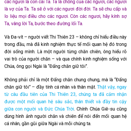
các ngươi là con cái Ta. Ta là chồng của các ngươi, các ngươi
là vợ của Ta. Ta sẽ ở với các ngươi đời đời. Ta sẽ chu cấp và
lo liệu mọi điều cho các ngươi. Còn các ngươi, hãy kính sợ
Ta, vâng lời Ta, bước theo đường lối Ta.
Và Đa-vít – người viết Thi Thiên 23 – không chỉ hiểu điều này
trong đầu, mà đã kinh nghiệm thực tế mối quan hệ đó trong
đời sống mình. Là một người từng chăn chiên, ông hiểu rõ
vai trò của người chăn – và qua chính kinh nghiệm sống với
Chúa, ông gọi Ngài là “Đấng chăn giữ tôi”.
Không phải chỉ là một Đấng chăn chung chung, mà là “Đấng
chăn giữ tôi” – đầy tính cá nhân và thân mật.
Thật vậy, ngay
từ câu đầu tiên của Thi Thiên 23, chúng ta đã cảm nhận
được một mối quan hệ sâu sắc, thân thiết và đầy tin cậy
giữa con người và Đức Chúa Trời
. Chính Chúa Giê-su cũng
dùng hình ảnh người chăn và chiên để nói đến mối quan hệ
cá nhân, gần gũi giữa Ngài và mỗi chúng ta.