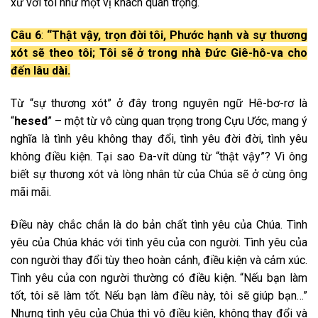
xử với tôi như một vị khách quan trọng.
Câu 6
:
“Thật vậy, trọn đời tôi, Phước hạnh và sự thương
xót sẽ theo tôi; Tôi sẽ ở trong nhà Đức Giê-hô-va cho
đến lâu dài.
Từ “sự thương xót” ở đây trong nguyên ngữ Hê-bơ-rơ là
“
hesed
” – một từ vô cùng quan trọng trong Cựu Ước, mang ý
nghĩa là tình yêu không thay đổi, tình yêu đời đời, tình yêu
không điều kiện. Tại sao Đa-vít dùng từ “thật vậy”? Vì ông
biết sự thương xót và lòng nhân từ của Chúa sẽ ở cùng ông
mãi mãi.
Điều này chắc chắn là do bản chất tình yêu của Chúa. Tình
yêu của Chúa khác với tình yêu của con người. Tình yêu của
con người thay đổi tùy theo hoàn cảnh, điều kiện và cảm xúc.
Tình yêu của con người thường có điều kiện. “Nếu bạn làm
tốt, tôi sẽ làm tốt. Nếu bạn làm điều này, tôi sẽ giúp bạn…”
Nhưng tình yêu của Chúa thì vô điều kiện, không thay đổi và