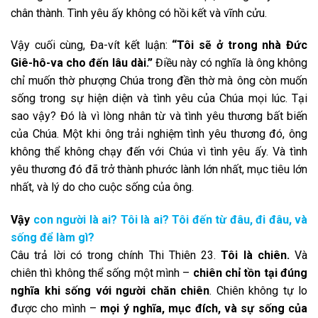
chân thành. Tình yêu ấy không có hồi kết và vĩnh cửu.
Vậy cuối cùng, Đa-vít kết luận:
“
Tôi sẽ ở trong nhà Đức
Giê-hô-va cho đến lâu dài.”
Điều này có nghĩa là ông không
chỉ muốn thờ phượng Chúa trong đền thờ mà ông còn muốn
sống trong sự hiện diện và tình yêu của Chúa mọi lúc. Tại
sao vậy? Đó là vì lòng nhân từ và tình yêu thương bất biến
của Chúa. Một khi ông trải nghiệm tình yêu thương đó, ông
không thể không chạy đến với Chúa vì tình yêu ấy. Và tình
yêu thương đó đã trở thành phước lành lớn nhất, mục tiêu lớn
nhất, và lý do cho cuộc sống của ông.
Vậy
con người là ai? Tôi là ai? Tôi đến từ đâu, đi đâu, và
sống để làm gì?
Câu trả lời có trong chính Thi Thiên 23.
Tôi là chiên.
Và
chiên thì không thể sống một mình –
chiên chỉ tồn tại đúng
nghĩa khi sống với người chăn chiên
. Chiên không tự lo
được cho mình –
mọi ý nghĩa, mục đích, và sự sống của