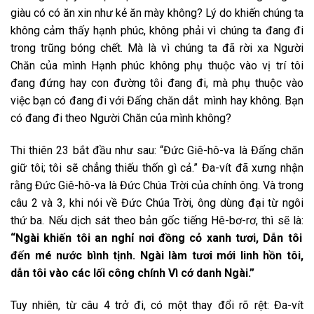
giàu có có ăn xin như kẻ ăn mày không? Lý do khiến chúng ta
không cảm thấy hạnh phúc, không phải vì chúng ta đang đi
trong trũng bóng chết. Mà là vì chúng ta đã rời xa Người
Chăn của mình Hạnh phúc không phụ thuộc vào vị trí tôi
đang đứng hay con đường tôi đang đi, mà phụ thuộc vào
việc bạn có đang đi với Đấng chăn dắt mình hay không. Bạn
có đang đi theo Người Chăn của mình không?
Thi thiên 23 bắt đầu như sau: “Đức Giê-hô-va là Đấng chăn
giữ tôi; tôi sẽ chẳng thiếu thốn gì cả.” Đa-vít đã xưng nhận
rằng Đức Giê-hô-va là Đức Chúa Trời của chính ông. Và trong
câu 2 và 3, khi nói về Đức Chúa Trời, ông dùng đại từ ngôi
thứ ba. Nếu dịch sát theo bản gốc tiếng Hê-bơ-rơ, thì sẽ là:
“Ngài khiến tôi an nghỉ nơi đồng cỏ xanh tươi, Dẫn tôi
đến mé nước bình tịnh. Ngài làm tươi mới linh hồn tôi,
dẫn tôi vào các lối công chính Vì cớ danh Ngài.”
Tuy nhiên, từ câu 4 trở đi, có một thay đổi rõ rệt: Đa-vít