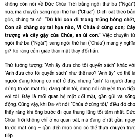
không còn nói về Đức Chúa Trời bằng ngôi thứ ba (“Ngài”)
nữa, mà chuyển sang ngôi thứ hai (“Chúa”). Dịch sát theo bản
gốc, chúng ta có:
“Dù khi con đi trong trũng bóng chết,
Con sẽ chẳng sợ tai họa nào, Vì Chúa ở cùng con; Cây
trượng và cây gậy của Chúa, an ủi con.”
Việc chuyển từ
ngôi thứ ba (“Ngài”) sang ngôi thứ hai (“Chúa”) mang ý nghĩa
gì? Rõ ràng cảm giác thân mật thay đổi hẳn.
Thử tưởng tượng: “Anh ấy đưa cho tôi quyển sách” khác với
“Anh đưa cho tôi quyển sách” như thế nào? “Anh ấy” có thể là
người đang không có mặt ở đây, nhưng “anh” là người đang
đứng trước mặt tôi, đang nhìn tôi, đang nói chuyện trực tiếp
với tôi. Đây là mối quan hệ mặt đối mặt, gần gũi và sống
động. Cũng vậy, khi Đa-vít nói: “Chúa ở cùng tôi,” điều đó cho
thấy rằng khi ông bước đi qua thung lũng tối tăm nhất, Đức
Chúa Trời không chỉ ở xa quan sát, mà đang ở rất gần, ngay
trước mặt ông – gần đến mức ông có thể thưa chuyện trực
tiếp.