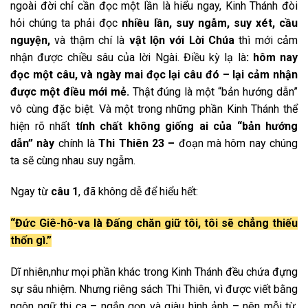
ngoài đời chỉ cần đọc một lần là hiểu ngay, Kinh Thánh đòi
hỏi chúng ta phải đọc
nhiều lần
, suy ngẫm, suy xét, cầu
nguyện,
và thậm chí là
vật lộn với Lời Chúa
thì mới cảm
nhận được chiều sâu của lời Ngài. Điều kỳ lạ là
: hôm nay
đọc một câu, và ngày mai đọc lại câu đó – lại cảm nhận
được một điều mới mẻ.
Thật đúng là một “bản hướng dẫn”
vô cùng đặc biệt. Và một trong những phần Kinh Thánh thể
hiện rõ nhất
tính chất không giống ai của “bản hướng
dẫn” này
chính là
Thi Thiên 23
–
đoạn mà hôm nay chúng
ta sẽ cùng nhau suy ngẫm.
Ngay từ
câu 1
, đã không dễ để hiểu hết:
“Đức Giê-hô-va là Đấng chăn giữ tôi, tôi sẽ chẳng thiếu
thốn gì.”
Dĩ nhiên,như mọi phần khác trong Kinh Thánh đều chứa đựng
sự sâu nhiệm. Nhưng riêng sách Thi Thiên, vì được viết bằng
ngôn ngữ thi ca – ngắn gọn và giàu hình ảnh – nên mỗi từ,