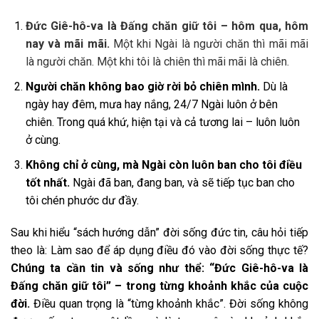
Đức Giê-hô-va là Đấng chăn giữ tôi – hôm qua, hôm
nay và mãi mãi.
Một khi Ngài là người chăn thì mãi mãi
là người chăn. Một khi tôi là chiên thì mãi mãi là chiên.
Người chăn không bao giờ rời bỏ chiên mình.
Dù là
ngày hay đêm, mưa hay nắng, 24/7 Ngài luôn ở bên
chiên. Trong quá khứ, hiện tại và cả tương lai – luôn luôn
ở cùng.
Không chỉ ở cùng, mà Ngài còn luôn ban cho tôi điều
tốt nhất.
Ngài đã ban, đang ban, và sẽ tiếp tục ban cho
tôi chén phước dư đầy.
Sau khi hiểu “sách hướng dẫn” đời sống đức tin, câu hỏi tiếp
theo là: Làm sao để áp dụng điều đó vào đời sống thực tế?
Chúng ta cần tin và sống như thể: “Đức Giê-hô-va là
Đấng chăn giữ tôi” – trong từng khoảnh khắc của cuộc
đời.
Điều quan trọng là “từng khoảnh khắc”. Đời sống không