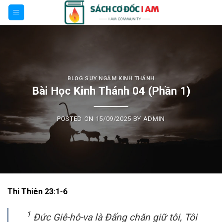
Skip
to
content
BLOG SUY NGẪM KINH THÁNH
Bài Học Kinh Thánh 04 (Phần 1)
POSTED ON
15/09/2025
BY
ADMIN
Thi Thiên 23:1-6
1
Đức Giê-hô-va là Đấng chăn giữ tôi, Tôi