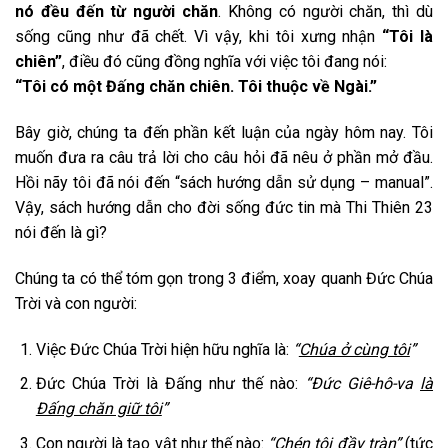
nó đều đến từ người chăn
. Không có người chăn, thì dù
sống cũng như đã chết. Vì vậy, khi tôi xưng nhận
“Tôi là
chiên”
, điều đó cũng đồng nghĩa với việc tôi đang nói:
“Tôi có một Đấng chăn chiên. Tôi thuộc về Ngài.”
Bây giờ, chúng ta đến phần kết luận của ngày hôm nay. Tôi
muốn đưa ra câu trả lời cho câu hỏi đã nêu ở phần mở đầu.
Hồi nãy tôi đã nói đến “sách hướng dẫn sử dụng – manual”.
Vậy, sách hướng dẫn cho đời sống đức tin mà Thi Thiên 23
nói đến là gì?
Chúng ta có thể tóm gọn trong 3 điểm, xoay quanh Đức Chúa
Trời và con người:
Việc Đức Chúa Trời hiện hữu nghĩa là:
“
Chúa ở cùng tôi
”
Đức Chúa Trời là Đấng như thế nào:
“Đức Giê-hô-va
là
Đấng chăn giữ tôi
”
Con người là tạo vật như thế nào:
“Chén tôi
đầy tràn
”
(tức