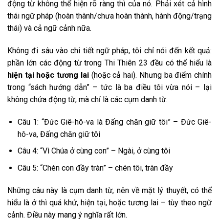
động từ không thể hiện rõ ràng thì của nó. Phải xét cả hình
thái ngữ pháp (hoàn thành/chưa hoàn thành, hành động/trạng
thái) và cả ngữ cảnh nữa.
Không đi sâu vào chi tiết ngữ pháp, tôi chỉ nói đến kết quả:
phần lớn các động từ trong Thi Thiên 23 đều có thể hiểu là
hiện tại hoặc tương lai
(hoặc cả hai). Nhưng ba điểm chính
trong “sách hướng dẫn” – tức là ba điều tôi vừa nói – lại
không chứa động từ, mà chỉ là các cụm danh từ:
Câu 1: “Đức Giê-hô-va là Đấng chăn giữ tôi” – Đức Giê-
hô-va, Đấng chăn giữ tôi
Câu 4: “Vì Chúa ở cùng con” – Ngài, ở cùng tôi
Câu 5: “Chén con đầy tràn” – chén tôi, tràn đầy
Những câu này là cụm danh từ, nên về mặt lý thuyết, có thể
hiểu là ở thì quá khứ, hiện tại, hoặc tương lai – tùy theo ngữ
cảnh. Điều này mang ý nghĩa rất lớn.