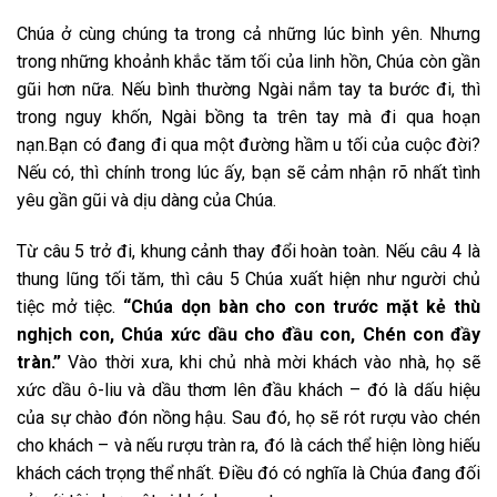
Chúa ở cùng chúng ta trong cả những lúc bình yên. Nhưng
trong những khoảnh khắc tăm tối của linh hồn, Chúa còn gần
gũi hơn nữa. Nếu bình thường Ngài nắm tay ta bước đi, thì
trong nguy khốn, Ngài bồng ta trên tay mà đi qua hoạn
nạn.Bạn có đang đi qua một đường hầm u tối của cuộc đời?
Nếu có, thì chính trong lúc ấy, bạn sẽ cảm nhận rõ nhất tình
yêu gần gũi và dịu dàng của Chúa.
Từ câu 5 trở đi, khung cảnh thay đổi hoàn toàn. Nếu câu 4 là
thung lũng tối tăm, thì câu 5 Chúa xuất hiện như người chủ
tiệc mở tiệc.
“Chúa dọn bàn cho con trước mặt kẻ thù
nghịch con, Chúa xức dầu cho đầu con, Chén con đầy
tràn.”
Vào thời xưa, khi chủ nhà mời khách vào nhà, họ sẽ
xức dầu ô-liu và dầu thơm lên đầu khách – đó là dấu hiệu
của sự chào đón nồng hậu. Sau đó, họ sẽ rót rượu vào chén
cho khách – và nếu rượu tràn ra, đó là cách thể hiện lòng hiếu
khách cách trọng thể nhất. Điều đó có nghĩa là Chúa đang đối