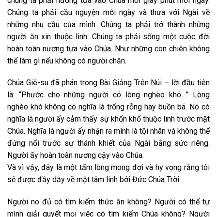
chúng ta phải nương tựa vào Chúa mỗi giây phút mỗi ngày.
Chúng ta phải cầu nguyện mỗi ngày và thưa với Ngài về
những nhu cầu của mình. Chúng ta phải trở thành những
người ăn xin thuộc linh. Chúng ta phải sống một cuộc đời
hoàn toàn nương tựa vào Chúa. Như những con chiên không
thể làm gì nếu không có người chăn.
Chúa Giê-su đã phán trong Bài Giảng Trên Núi – lời đầu tiên
là: “Phước cho những người có lòng nghèo khó…” Lòng
nghèo khó không có nghĩa là trống rỗng hay buồn bã. Nó có
nghĩa là người ấy cảm thấy sự khốn khổ thuộc linh trước mặt
Chúa. Nghĩa là người ấy nhận ra mình là tội nhân và không thể
đứng nổi trước sự thánh khiết của Ngài bằng sức riêng.
Người ấy hoàn toàn nương cậy vào Chúa.
Và vì vậy, đây là một tấm lòng mong đợi và hy vọng rằng tôi
sẽ được đầy dẫy về mặt tâm linh bởi Đức Chúa Trời.
Người no đủ có tìm kiếm thức ăn không? Người có thể tự
mình giải quyết mọi việc có tìm kiếm Chúa không? Người