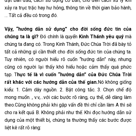
đặt ban đầu, cách sử dụng cơ bản, cho đến cách xử lý khi
xảy ra trục trặc hay hư hỏng, thông tin về thời gian bảo hành,
… Tất cả đều có trong đó.
Vậy, “hướng dẫn sử dụng” cho đời sống đức tin của
chúng ta là gì?
Đó chính là quyển
Kinh Thánh yêu quý
mà
chúng ta đang có. Trong Kinh Thánh, Đức Chúa Trời đã bày tỏ
tất cả những gì cần thiết cho đời sống đức tin của chúng ta.
Tuy nhiên, có người hiểu rõ cuốn “hướng dẫn” này, nhưng
cũng có người lại thấy khó hiểu hoặc cảm thấy quá phức
tạp. T
hực tế là vì cuốn “hướng dẫn” của Đức Chúa Trời
rất khác với các hướng dẫn của thế gian.
Nó không giống
kiểu: 1. Cắm dây nguồn. 2. Bật công tắc. 3. Chọn chế độ
mong muốn. , v.v,…với các bước rõ ràng, cụ thể, dễ dàng làm
theo.Cũng không phải khi gặp vấn đề thì chỉ cần làm A thì sẽ
cho ra kết quả B. Không phải như thế. Khi đọc hướng dẫn sử
dụng của một thiết bị, chúng ta thường thấy các bước được
liệt kê rất rõ ràng: