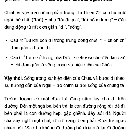
Chính vì vậy mà những phần trong Thi Thiên 23 có chủ ngữ
ngôi thứ nhất (“tôi”) – như “tôi đi qua”, “tôi sống trong” – đều
dùng động từ rất đơn giản: “đi”, “sống”.
Câu 4: “Dù khi con đi trong trũng bóng chết…” – chiên chỉ
đơn giản là bước đi.
Câu 6: “Tôi sẽ ở trong nhà Đức Giê-hô-va cho đến lâu dài”
– chỉ đơn giản là sống trong sự hiện diện của Chúa.
Vậy thôi.
Sống trong sự hiện diện của Chúa, và bước đi theo
sự hướng dẫn của Ngài – đó chính là đời sống của chúng ta.
Tưởng tượng có một đứa trẻ đang nắm tay cha đi trên
đường. Đến một ngã ba, bên trái là con đường rộng rãi, dễ đi;
bên phải là con đường hẹp, gập ghềnh, đầy sỏi đá. Người
cha suy nghĩ một chút, rồi rẽ sang bên phải. Đứa trẻ ngạc
nhiên hỏi: “Sao ba không đi đường bên kia mà lại đi đường