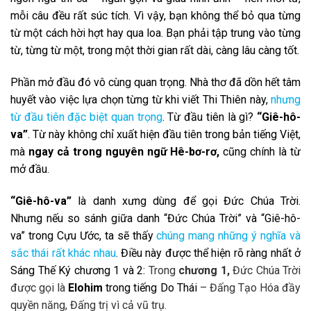
mỗi câu đều rất súc tích. Vì vậy, bạn không thể bỏ qua từng
từ một cách hời hợt hay qua loa. Bạn phải tập trung vào từng
từ, từng từ một, trong một thời gian rất dài, càng lâu càng tốt.
Phần mở đầu đó vô cùng quan trọng. Nhà thơ đã dồn hết tâm
huyết vào việc lựa chọn từng từ khi viết Thi Thiên này,
nhưng
từ đầu tiên đặc biệt quan trọng
. Từ đầu tiên là gì?
“Giê-hô-
va”
. Từ này không chỉ xuất hiện đầu tiên trong bản tiếng Việt,
mà
ngay cả trong nguyên ngữ Hê-bơ-rơ
,
cũng chính là từ
mở đầu.
“Giê-hô-va”
là danh xưng dùng để gọi Đức Chúa Trời.
Nhưng nếu so sánh giữa danh “Đức Chúa Trời” và “Giê-hô-
va” trong Cựu Ước, ta sẽ thấy
chúng mang những ý nghĩa và
sắc thái rất khác nhau
. Điều này được thể hiện rõ ràng nhất ở
Sáng Thế Ký chương 1 và 2:
Trong
chương 1
,
Đức Chúa Trời
được gọi là
Elohim
trong tiếng Do Thái
– Đấng Tạo Hóa đầy
quyền năng, Đấng trị vì cả vũ trụ.