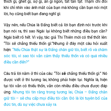
thích gì, ghét gì, sợ gì, ăn gì ngon, tất tần tật. Thậm chí đôi
khi chỉ nhìn vào ánh mắt của bạn mà không cần bạn nói một
lời, họ cũng biết bạn đang nghĩ gì.
Vậy nên, nếu Chúa là Đấng biết cả lời bạn định nói trước khi
bạn nói ra, thì sao Ngài lại không biết những điều bạn cần?
Ngài biết rõ hết. Vì vậy, tác giả Thi Thiên mới có thể thốt lên:
“Tôi sẽ chẳng thiếu thốn gì.”Nhưng ở đây một câu hỏi xuất
hiện:
“Nếu Chúa thật sự là Đấng chăn giữ tôi, biết rõ và chăm
sóc tôi, vì sao tôi vẫn cảm thấy thiếu thốn và có quá nhiều
điều cần đến?”
Câu trả lời nằm ở thì của câu: “Tôi
sẽ
chẳng thiếu thốn gì.” Nó
được viết ở thì tương lai, không phải hiện tại. Nghĩa là, hiện
tại tôi vẫn có thiếu thốn, vẫn còn nhiều điều chưa được đáp
ứng.
Nhưng tôi tin rằng trong tương lai, Chúa – Đấng chăn
giữ tôi – sẽ chu cấp mọi điều tôi cần. Đó là lời tuyên bố của
đức tin, dù sự việc chưa xảy ra.