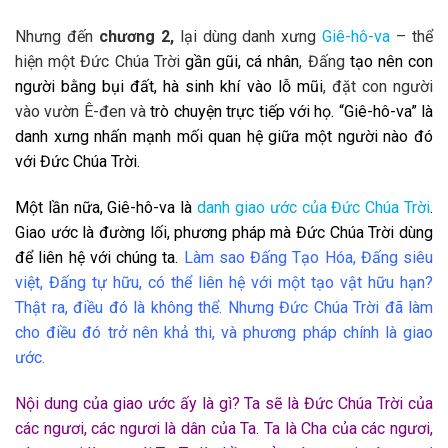
Nhưng đến
chương 2
,
lại dùng danh xưng
Giê-hô-va
– thể
hiện một Đức Chúa Trời
gần gũi, cá nhân
, Đấng
tạo nên con
người bằng bụi đất, hà sinh khí vào lỗ mũi
, đặt con người
vào vườn Ê-đen và
trò chuyện trực tiếp với họ. “Giê-hô-va” là
danh xưng nhấn mạnh mối quan hệ giữa một người nào đó
với Đức Chúa Trời.
Một lần nữa, Giê-hô-va là
danh giao ước của Đức Chúa Trời
.
Giao ước là đường lối, phương pháp mà Đức Chúa Trời dùng
để liên hệ với chúng ta.
Làm sao Đấng Tạo Hóa, Đấng siêu
việt, Đấng tự hữu, có thể liên hệ với một tạo vật hữu hạn?
Thật ra, điều đó là không thể. Nhưng Đức Chúa Trời đã làm
cho điều đó trở nên khả thi, và phương pháp chính là giao
ước.
Nội dung của giao ước ấy là gì? Ta sẽ là Đức Chúa Trời của
các ngươi, các ngươi là dân của Ta. Ta là Cha của các ngươi,