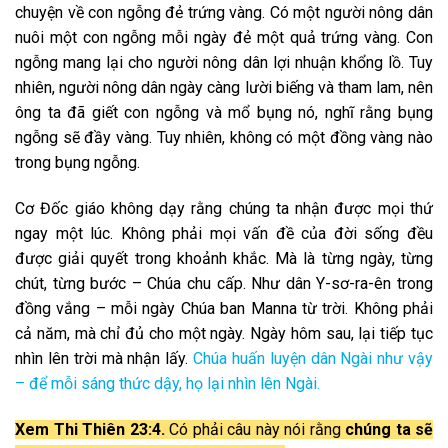
chuyện về con ngỗng đẻ trứng vàng. Có một người nông dân
nuôi một con ngỗng mỗi ngày đẻ một quả trứng vàng. Con
ngỗng mang lại cho người nông dân lợi nhuận khổng lồ. Tuy
nhiên, người nông dân ngày càng lười biếng và tham lam, nên
ông ta đã giết con ngỗng và mổ bụng nó, nghĩ rằng bụng
ngỗng sẽ đầy vàng. Tuy nhiên, không có một đồng vàng nào
trong bụng ngỗng.
Cơ Đốc giáo không dạy rằng chúng ta nhận được mọi thứ
ngay một lúc. Không phải mọi vấn đề của đời sống đều
được giải quyết trong khoảnh khắc. Mà là từng ngày, từng
chút, từng bước – Chúa chu cấp. Như dân Y-sơ-ra-ên trong
đồng vắng – mỗi ngày Chúa ban Manna từ trời. Không phải
cả năm, mà chỉ đủ cho một ngày. Ngày hôm sau, lại tiếp tục
nhìn lên trời mà nhận lấy.
Chúa huấn luyện dân Ngài như vậy
– để mỗi sáng thức dậy, họ lại nhìn lên Ngài.
Xem Thi Thiên 23:4.
Có phải câu này nói rằng
chúng ta sẽ