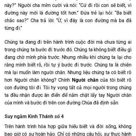
này?” Người cha mỉm cười và nói: “Cứ đi rồi con sẽ biết, vì
đường này mới là đường tốt hơn.” Đứa trẻ lại hỏi: “Ba biết
chắc sao?” Cha trả lời: “Ừ, vì đây là con đường mà ba đã
từng đi.”
Chúng ta đang đi trên hành trình cuộc đời mà chưa từng ai
trong chúng ta bước đi trước đó. Chúng ta không biết điều gì
đang chờ mình phía trước. Nhưng nhiều khi chúng ta lại cho
rằng mình biết rõ, rồi tự ý bước đi trước. Chúng ta là chiên
mà lại muốn làm người chăn. Nhưng liệu chúng ta có biết rõ
hơn Người chăn không? Chính
Người chăn
của tôi biết rõ
con đường tôi đi. Tôi hy vọng tất cả mọi người trong chúng
ta đều nhận được ân điển để nắm chặt lấy tay Người chăn
của mình và bước đi trên con đường Chúa đã định sẵn.
Suy ngẫm Kinh Thánh số 4
Trên hành trình hòa hợp giữa hiểu biết và đời sống, không
bao giờ có sự hoàn hảo. Chỉ có những câu hỏi, sự thực hành