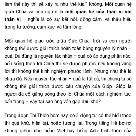
làm thế này thì sẽ xảy ra như thế kia.” Không. Mối quan hệ
giữa Chúa và con người là
mối quan hệ của thân vị với
thân vị
– nghĩa là có sự kết nối, đồng cảm, và thấu hiểu
trong tư tưởng, cảm xúc, và tấm lòng.
Mối quan hệ giao ước giữa Đức Chúa Trời và con người
không thể được giải thích hoàn toàn bằng nguyên lý nhân –
quả. Dù đúng là nguyên tắc nhân – quả có áp dụng phần nào:
nếu sống theo lời Chúa thì sẽ được phước; nếu không vâng
lời thì không thể kinh nghiệm phước lành. Nhưng như thế là
chưa đủ. Nếu nguyên tắc nhân – quả là tất cả, thì chúng ta sẽ
không thể giải thích được câu chuyện của Gióp. Gióp là
người đã cố gắng sống theo lời Chúa một cách nghiêm túc,
cẩn trọng – vậy tại sao ông vẫn gặp đau khổ?
Trong đoạn Thi Thiên hôm nay, có 3 động từ có thể hiểu theo
thì quá khứ, hiện tại, hoặc tương lai. Trong tiếng Hê-bơ-rơ,
không giống như tiếng Việt hay tiếng Anh, hình thức của