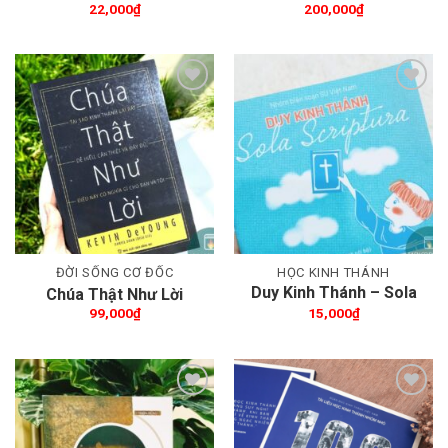
Thánh?
22,000
₫
200,000
₫
Thêm wishlist
Thêm wishlist
ĐỜI SỐNG CƠ ĐỐC
HỌC KINH THÁNH
Duy Kinh Thánh – Sola
Chúa Thật Như Lời
Scriptura
99,000
₫
15,000
₫
Thêm wishlist
Thêm wishlist