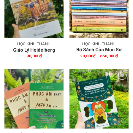
Thêm wishlist
Thêm wishlist
HỌC KINH THÁNH
HỌC KINH THÁNH
Bộ Sách Của Mục Sư
Giáo Lý Heidelberg
Nguyễn Thỉ (18 cuốn)
Khoảng
90,000
₫
20,000
₫
–
660,000
₫
giá:
từ
20,000₫
đến
660,000
Thêm wishlist
Thêm wishlist