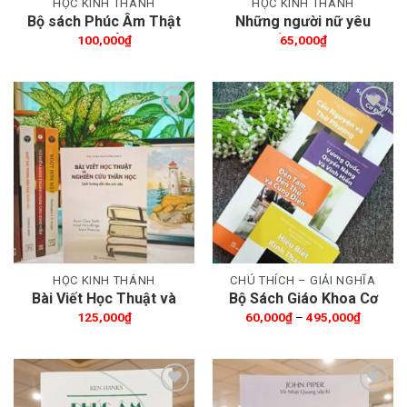
HỌC KINH THÁNH
HỌC KINH THÁNH
Bộ sách Phúc Âm Thật
Những người nữ yêu
– Giả
mến lời Chúa
100,000
₫
65,000
₫
Thêm wishlist
Thêm wishlist
HỌC KINH THÁNH
CHÚ THÍCH – GIẢI NGHĨA
Bài Viết Học Thuật và
Bộ Sách Giáo Khoa Cơ
Nghiên Cứu Thần Học
Đốc Phục Vụ
Khoảng
125,000
₫
60,000
₫
–
495,000
₫
giá:
từ
60,000₫
đến
495,000