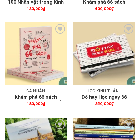
100 Nhân vật trong Kinh
Khám phá 66 sách
Thánh (bản Online)
trong Kinh Thánh (Sách
120,000
₫
400,000
₫
hướng dẫn)
Thêm wishlist
Thêm wishlist
CÁ NHÂN
HỌC KINH THÁNH
Khám phá 66 sách
Đố hay Học ngay 66
trong Kinh Thánh (SỔ
sách trong Kinh Thánh
180,000
₫
250,000
₫
TAY HỌC VIÊN)