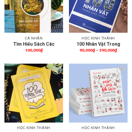
CÁ NHÂN
HỌC KINH THÁNH
Tìm Hiểu Sách Các
100 Nhân Vật Trong
Quan Xét Theo Lối Văn
Kinh Thánh
Khoảng
100,000
₫
90,000
₫
–
390,000
₫
giá:
Kể Chuyện
từ
90,000₫
đến
390,000
Thêm wishlist
Thêm wishlist
HỌC KINH THÁNH
HỌC KINH THÁNH