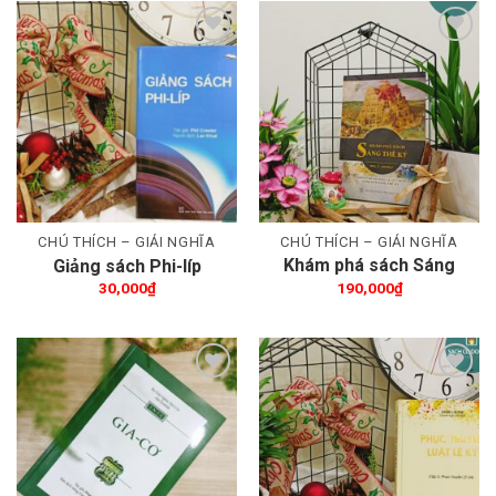
Thêm wishlist
Thêm wishlist
CHÚ THÍCH – GIẢI NGHĨA
CHÚ THÍCH – GIẢI NGHĨA
Khám phá sách Sáng
Giảng sách Phi-líp
Thế Ký
30,000
₫
190,000
₫
Thêm wishlist
Thêm wishlist