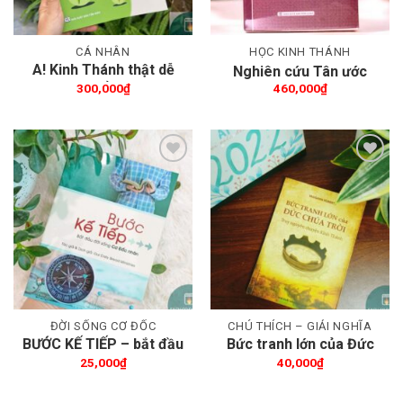
CÁ NHÂN
HỌC KINH THÁNH
A! Kinh Thánh thật dễ
Nghiên cứu Tân ước
hiểu
300,000
₫
460,000
₫
Thêm wishlist
Thêm wishlist
ĐỜI SỐNG CƠ ĐỐC
CHÚ THÍCH – GIẢI NGHĨA
BƯỚC KẾ TIẾP – bắt đầu
Bức tranh lớn của Đức
đời sống Cơ Đốc nhân
Chúa Trời
25,000
₫
40,000
₫