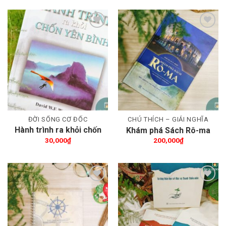
Thêm wishlist
Thêm wishlist
ĐỜI SỐNG CƠ ĐỐC
CHÚ THÍCH – GIẢI NGHĨA
Hành trình ra khỏi chốn
Khám phá Sách Rô-ma
yên bình
30,000
₫
200,000
₫
Thêm wishlist
Thêm wishlist