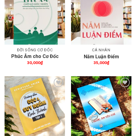
Thêm wishlist
Thêm wishlist
ĐỜI SỐNG CƠ ĐỐC
CÁ NHÂN
Phúc Âm cho Cơ Đốc
Năm Luận Điểm
nhân
30,000
₫
35,000
₫
Thêm wishlist
Thêm wishlist