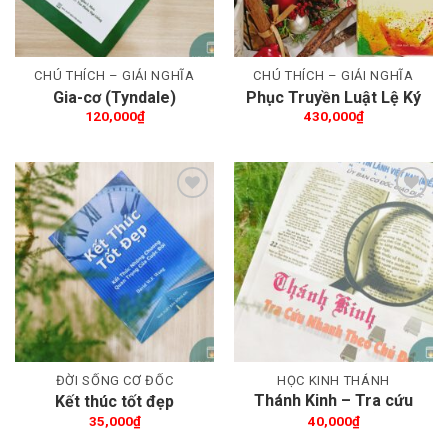
CHÚ THÍCH – GIẢI NGHĨA
CHÚ THÍCH – GIẢI NGHĨA
Gia-cơ (Tyndale)
Phục Truyền Luật Lệ Ký
120,000
₫
430,000
₫
Thêm wishlist
Thêm wishlist
ĐỜI SỐNG CƠ ĐỐC
HỌC KINH THÁNH
Thánh Kinh – Tra cứu
Kết thúc tốt đẹp
nhanh theo chủ đề
35,000
₫
40,000
₫