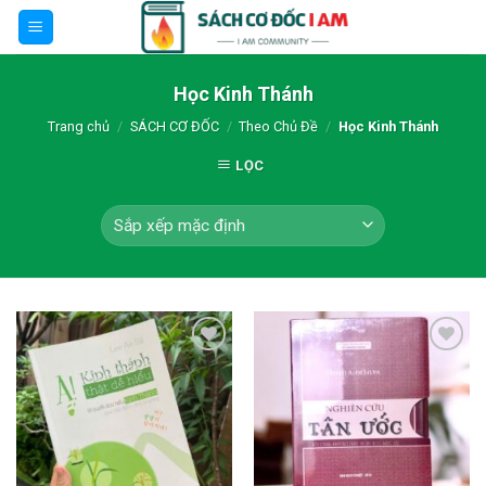
Skip
to
content
Học Kinh Thánh
Trang chủ
/
SÁCH CƠ ĐỐC
/
Theo Chủ Đề
/
Học Kinh Thánh
LỌC
Thêm wishlist
Thêm wishlist