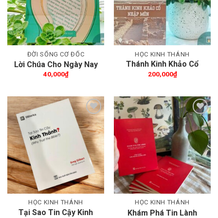
ĐỜI SỐNG CƠ ĐỐC
HỌC KINH THÁNH
Thánh Kinh Khảo Cổ
Lời Chúa Cho Ngày Nay
Nhập Môn
40,000
₫
200,000
₫
Thêm wishlist
Thêm wishlist
HỌC KINH THÁNH
HỌC KINH THÁNH
Tại Sao Tin Cậy Kinh
Khám Phá Tin Lành