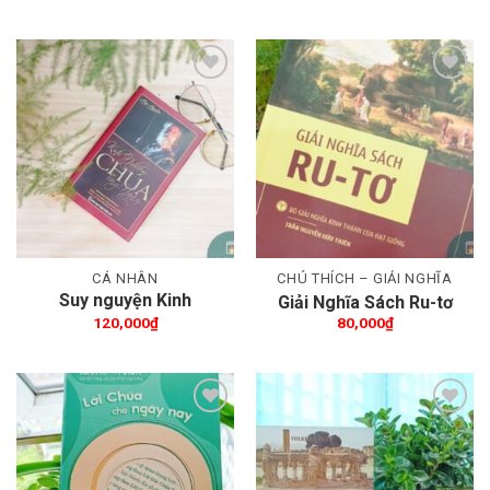
– A5
Thêm wishlist
Thêm wishlist
CÁ NHÂN
CHÚ THÍCH – GIẢI NGHĨA
Suy nguyện Kinh
Giải Nghĩa Sách Ru-tơ
Nghiệm Chúa từng ngày
120,000
₫
80,000
₫
– A6
Thêm wishlist
Thêm wishlist