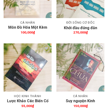
CÁ NHÂN
ĐỜI SỐNG CƠ ĐỐC
Môn Đồ Hóa Một Kèm
Khởi đầu đúng đắn
Một
100,000
₫
270,000
₫
Thêm wishlist
Thêm wishlist
HỌC KINH THÁNH
CÁ NHÂN
Lược Khảo Các Biến Cố
Suy nguyện Kinh
Tận Thế
Nghiệm Chúa từng ngày
55,000
₫
150,000
₫