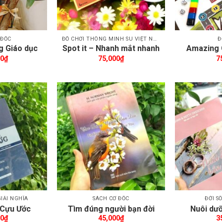
 ĐỐC
ĐỒ CHƠI THÔNG MINH SU VIỆT NAM
Đ
g Giáo dục
Spot it – Nhanh mắt nhanh
Amazing 
học
tay, nhớ ngay Kinh Thánh
đua kỳ t
00
₫
75,000
₫
7
êm wishlist
Thêm wishlist
IẢI NGHĨA
SÁCH CƠ ĐỐC
ĐỜI S
 Cựu Ước
Tìm đúng người bạn đời
Nuôi dư
00
₫
45,000
₫
3