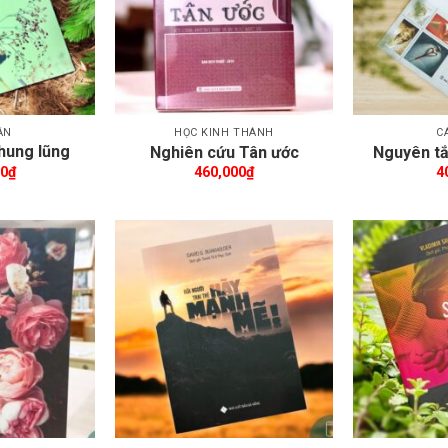
ÂN
HỌC KINH THÁNH
C
thung lũng
Nghiên cứu Tân ước
Nguyên tắ
t
00
₫
460,000
₫
4
êm wishlist
Thêm wishlist