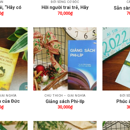
ÂN
ĐỜI SỐNG CƠ ĐỐC
C
i, “Hãy có
Hỡi người trai trẻ, Hãy
Sẵn sàn
nh!”
mạnh mẽ!
0
₫
70,000
₫
7
êm wishlist
Thêm wishlist
IẢI NGHĨA
CHÚ THÍCH – GIẢI NGHĨA
ĐỜI S
n của Đức
Giảng sách Phi-líp
Phúc 
rời
0
₫
30,000
₫
3