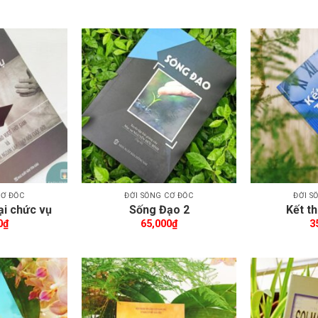
êm wishlist
Thêm wishlist
CƠ ĐỐC
ĐỜI SỐNG CƠ ĐỐC
ĐỜI S
ại chức vụ
Sống Đạo 2
Kết th
0
₫
65,000
₫
3
êm wishlist
Thêm wishlist