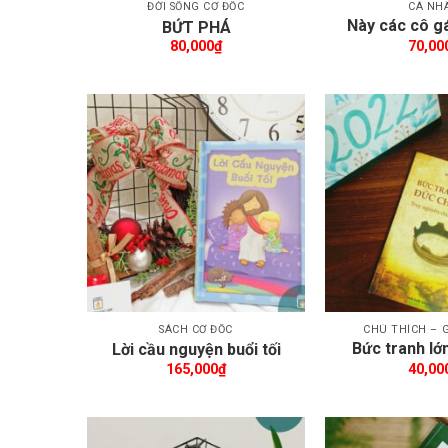
ĐỜI SỐNG CƠ ĐỐC
CÁ NH
Này các cô gá
BỨT PHÁ
Đức Hạ
80,000
₫
70,00
Thêm wishlist
Th
SÁCH CƠ ĐỐC
CHÚ THÍCH – G
Bức tranh lớ
Lời cầu nguyện buổi tối
Chúa T
165,000
₫
40,00