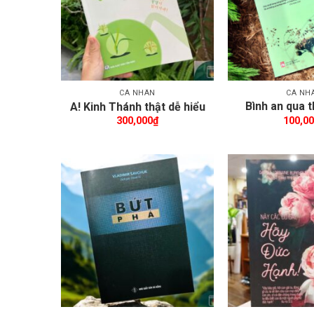
CÁ NHÂN
CÁ NH
Bình an qua 
A! Kinh Thánh thật dễ hiểu
chế
300,000
₫
100,0
Thêm wishlist
Th