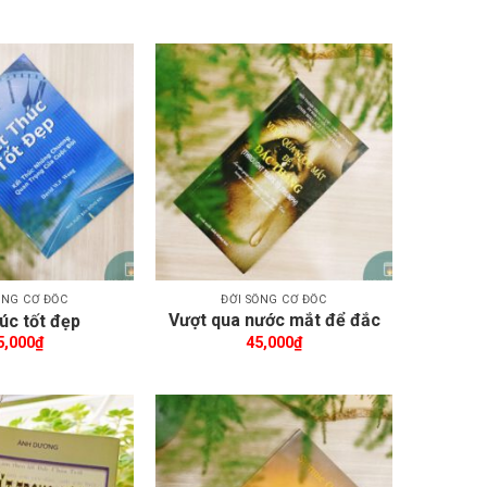
Thêm wishlist
Thêm wishlist
ỐNG CƠ ĐỐC
ĐỜI SỐNG CƠ ĐỐC
Vượt qua nước mắt để đắc
úc tốt đẹp
thắng
5,000
₫
45,000
₫
Thêm wishlist
Thêm wishlist