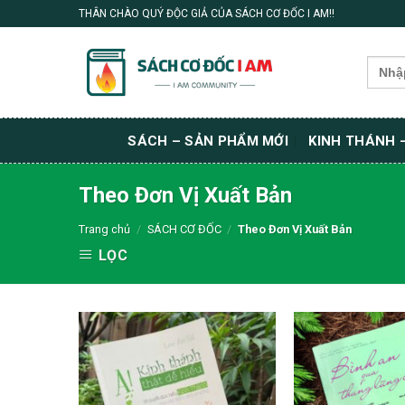
Skip
THÂN CHÀO QUÝ ĐỘC GIẢ CỦA SÁCH CƠ ĐỐC I AM!!
to
content
Search
for:
SÁCH – SẢN PHẨM MỚI
KINH THÁNH 
Theo Đơn Vị Xuất Bản
Trang chủ
/
SÁCH CƠ ĐỐC
/
Theo Đơn Vị Xuất Bản
LỌC
Thêm wishlist
Th