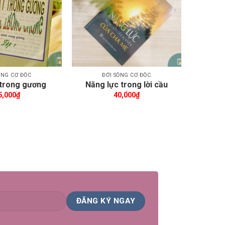
ỐNG CƠ ĐỐC
ĐỜI SỐNG CƠ ĐỐC
 trong gương
Năng lực trong lời cầu
tập1)
nguyện của cha mẹ
5,000
₫
40,000
₫