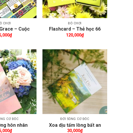
Ồ CHƠI
ĐỒ CHƠI
Grace – Cuộc
Flashcard – Thẻ học 66
hú (Bản Tiếng
sách
5,000
₫
120,000
₫
Việt)
Thêm wishlist
Thêm wishlist
ỐNG CƠ ĐỐC
ĐỜI SỐNG CƠ ĐỐC
ỡng hôn nhân
Xoa dịu tấm lòng bất an
5,000
₫
30,000
₫