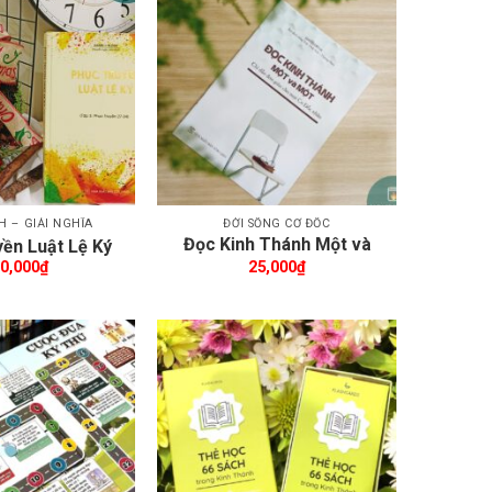
Thêm wishlist
Thêm wishlist
H – GIẢI NGHĨA
ĐỜI SỐNG CƠ ĐỐC
Đọc Kinh Thánh Một và
ền Luật Lệ Ký
Một
0,000
₫
25,000
₫
Thêm wishlist
Thêm wishlist