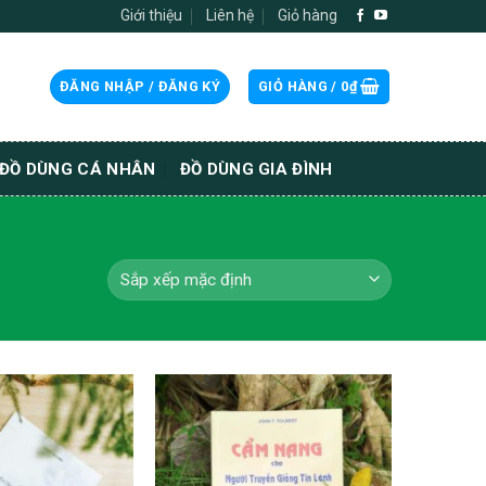
Giới thiệu
Liên hệ
Giỏ hàng
ĐĂNG NHẬP / ĐĂNG KÝ
GIỎ HÀNG /
0
₫
ĐỒ DÙNG CÁ NHÂN
ĐỒ DÙNG GIA ĐÌNH
Thêm wishlist
Thêm wishlist