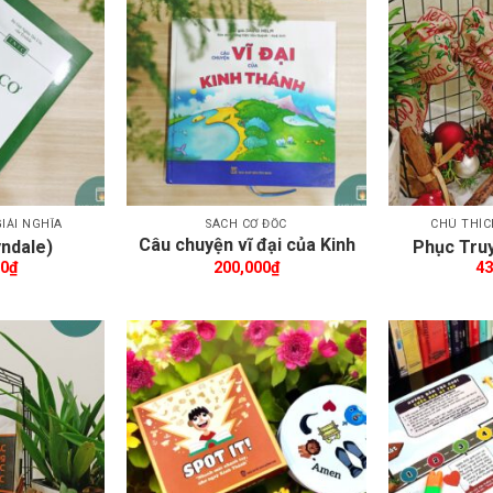
êm wishlist
Thêm wishlist
IẢI NGHĨA
SÁCH CƠ ĐỐC
CHÚ THÍC
Câu chuyện vĩ đại của Kinh
yndale)
Phục Truy
Thánh
00
₫
200,000
₫
43
êm wishlist
Thêm wishlist