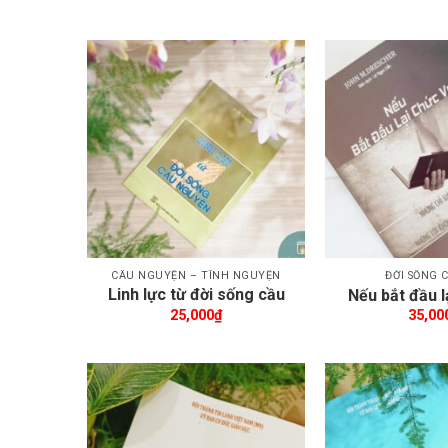
BIBLE
Thêm wishlist
Th
CẦU NGUYỆN – TĨNH NGUYỆN
ĐỜI SỐNG 
Linh lực từ đời sống cầu
Nếu bắt đầu l
nguyện
25,000
₫
35,00
Thêm wishlist
Th