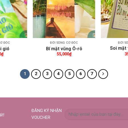
CƠ ĐỐC
ĐỜI SỐNG CƠ ĐỐC
ĐỜI S
Soi mặt
i gió
Bí mật vũng Ô-rô
(
0
₫
55,000
₫
3
1
2
3
4
5
6
7
ĐĂNG KÝ NHẬN
ất!
VOUCHER