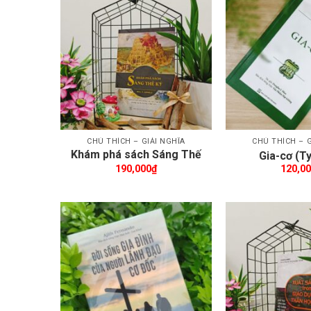
Thêm wishlist
Th
CHÚ THÍCH – GIẢI NGHĨA
CHÚ THÍCH – G
Khám phá sách Sáng Thế
Gia-cơ (T
Ký
190,000
₫
120,0
Thêm wishlist
Th