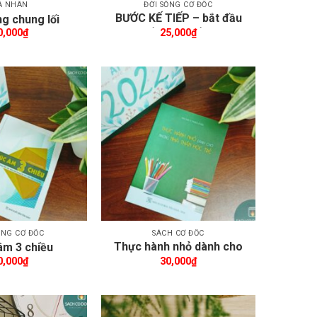
Á NHÂN
ĐỜI SỐNG CƠ ĐỐC
BƯỚC KẾ TIẾP – bắt đầu
g chung lối
đời sống Cơ Đốc nhân
0,000
₫
25,000
₫
Thêm wishlist
Thêm wishlist
ỐNG CƠ ĐỐC
SÁCH CƠ ĐỐC
Thực hành nhỏ dành cho
âm 3 chiều
những nhà thần học trẻ
0,000
₫
30,000
₫