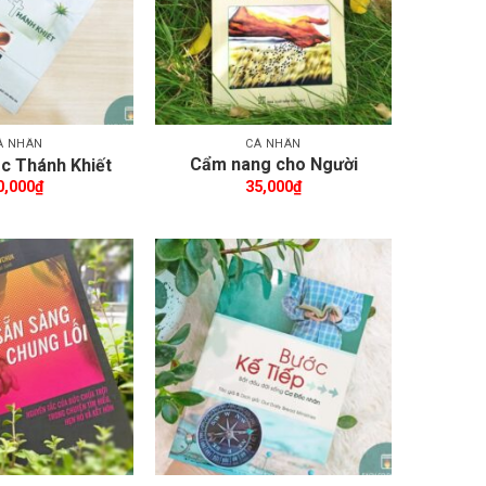
Á NHÂN
CÁ NHÂN
Cẩm nang cho Người
c Thánh Khiết
truyền giảng Tin Lành
0,000
₫
35,000
₫
Thêm wishlist
Thêm wishlist