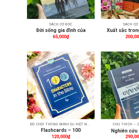
SÁCH CƠ ĐỐC
SÁCH CƠ
Đời sống gia đình của
Xuất sắc tron
người lãnh đạo Cơ Đốc
Thần 
65,000
₫
200,0
Thêm wishlist
Th
ĐỒ CHƠI THÔNG MINH SU VIỆT NAM
CHÚ THÍCH – G
Flashcards – 100
Nghiên cứu
CHARACTERS IN THE
120,000
₫
290,0