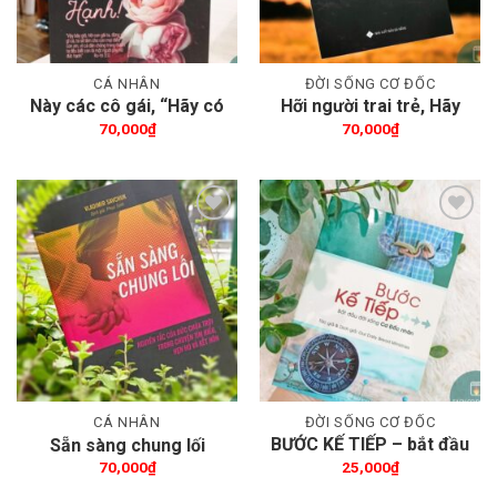
CÁ NHÂN
ĐỜI SỐNG CƠ ĐỐC
Này các cô gái, “Hãy có
Hỡi người trai trẻ, Hãy
Đức Hạnh!”
mạnh mẽ!
70,000
₫
70,000
₫
Thêm wishlist
Thêm wishlist
CÁ NHÂN
ĐỜI SỐNG CƠ ĐỐC
BƯỚC KẾ TIẾP – bắt đầu
Sẵn sàng chung lối
đời sống Cơ Đốc nhân
70,000
₫
25,000
₫