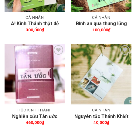
CÁ NHÂN
CÁ NHÂN
A! Kinh Thánh thật dễ
Bình an qua thung lũng
hiểu
chết
300,000
₫
100,000
₫
Thêm wishlist
Thêm wishlist
HỌC KINH THÁNH
CÁ NHÂN
Nghiên cứu Tân ước
Nguyên tắc Thánh Khiết
460,000
₫
40,000
₫