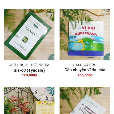
trẻ
Thêm wishlist
Thêm wishlist
CHÚ THÍCH – GIẢI NGHĨA
SÁCH CƠ ĐỐC
Câu chuyện vĩ đại của
Gia-cơ (Tyndale)
Kinh Thánh
120,000
₫
200,000
₫
Thêm wishlist
Thêm wishlist