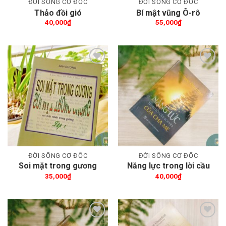
ĐỜI SỐNG CƠ ĐỐC
ĐỜI SỐNG CƠ ĐỐC
Thảo đồi gió
Bí mật vũng Ô-rô
40,000
₫
55,000
₫
Thêm wishlist
Thêm wishlist
ĐỜI SỐNG CƠ ĐỐC
ĐỜI SỐNG CƠ ĐỐC
Soi mặt trong gương
Năng lực trong lời cầu
(tập1)
nguyện của cha mẹ
35,000
₫
40,000
₫