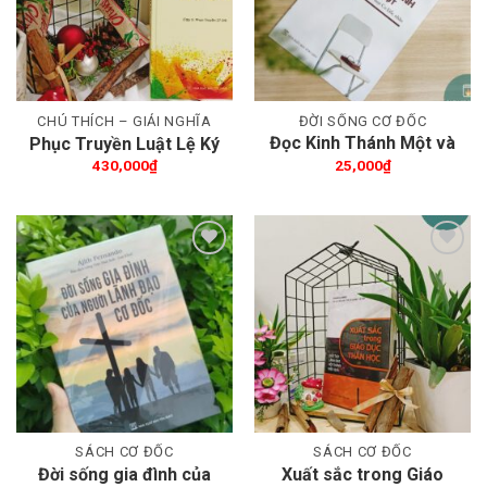
CHÚ THÍCH – GIẢI NGHĨA
ĐỜI SỐNG CƠ ĐỐC
Đọc Kinh Thánh Một và
Phục Truyền Luật Lệ Ký
Một
430,000
₫
25,000
₫
Thêm wishlist
Thêm wishlist
SÁCH CƠ ĐỐC
SÁCH CƠ ĐỐC
Đời sống gia đình của
Xuất sắc trong Giáo