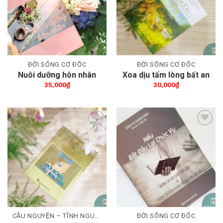
ĐỜI SỐNG CƠ ĐỐC
ĐỜI SỐNG CƠ ĐỐC
Nuôi dưỡng hôn nhân
Xoa dịu tấm lòng bất an
35,000
₫
30,000
₫
Thêm wishlist
Thêm wishlist
CẦU NGUYỆN – TĨNH NGUYỆN
ĐỜI SỐNG CƠ ĐỐC