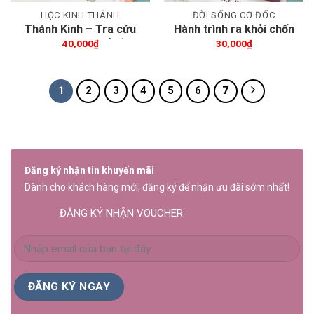
HỌC KINH THÁNH
ĐỜI SỐNG CƠ ĐỐC
Thánh Kinh – Tra cứu
Hành trình ra khỏi chốn
nhanh theo chủ đề
yên bình
40,000
₫
30,000
₫
1
2
3
4
5
6
7
Đăng ký nhận tin khuyến mãi
Dành cho khách hàng mới, đăng ký để nhận ưu đãi sớm nhất!
ĐĂNG KÝ NHẬN VOUCHER