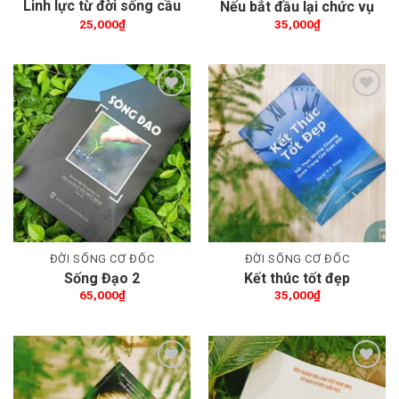
Linh lực từ đời sống cầu
Nếu bắt đầu lại chức vụ
nguyện
25,000
₫
35,000
₫
Thêm wishlist
Thêm wishlist
ĐỜI SỐNG CƠ ĐỐC
ĐỜI SỐNG CƠ ĐỐC
Sống Đạo 2
Kết thúc tốt đẹp
65,000
₫
35,000
₫