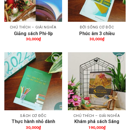
CHÚ THÍCH – GIẢI NGHĨA
ĐỜI SỐNG CƠ ĐỐC
Giảng sách Phi-líp
Phúc âm 3 chiều
30,000
₫
30,000
₫
Thêm wishlist
Thêm wishlist
SÁCH CƠ ĐỐC
CHÚ THÍCH – GIẢI NGHĨA
Thực hành nhỏ dành
Khám phá sách Sáng
cho những nhà thần học
Thế Ký
30,000
₫
190,000
₫