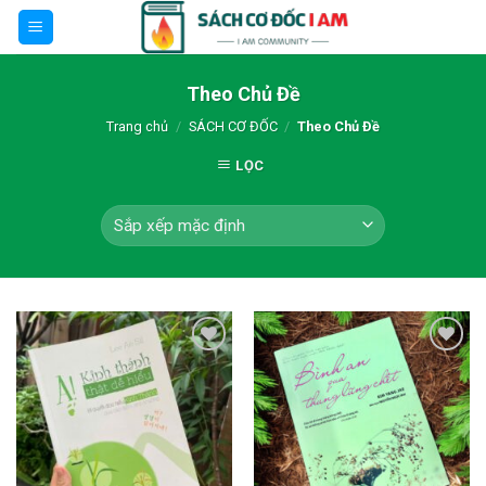
Skip
to
content
Theo Chủ Đề
Trang chủ
/
SÁCH CƠ ĐỐC
/
Theo Chủ Đề
LỌC
Thêm wishlist
Thêm wishlist