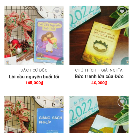
Thêm wishlist
Thêm wishlist
SÁCH CƠ ĐỐC
CHÚ THÍCH – GIẢI NGHĨA
Bức tranh lớn của Đức
Lời cầu nguyện buổi tối
Chúa Trời
165,000
₫
40,000
₫
Thêm wishlist
Thêm wishlist