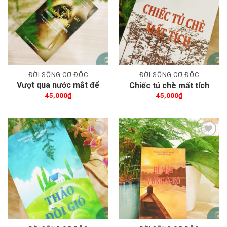
Thêm wishlist
Thêm wishlist
ĐỜI SỐNG CƠ ĐỐC
ĐỜI SỐNG CƠ ĐỐC
Vượt qua nước mắt để
Chiếc tủ chè mất tích
đắc thắng
45,000
₫
45,000
₫
Thêm wishlist
Thêm wishlist