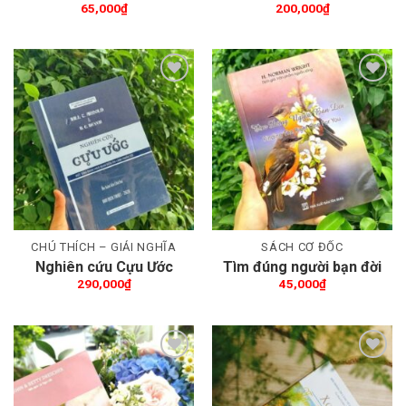
người lãnh đạo Cơ Đốc
dục Thần học
65,000
₫
200,000
₫
Thêm wishlist
Thêm wishlist
CHÚ THÍCH – GIẢI NGHĨA
SÁCH CƠ ĐỐC
Nghiên cứu Cựu Ước
Tìm đúng người bạn đời
290,000
₫
45,000
₫
Thêm wishlist
Thêm wishlist