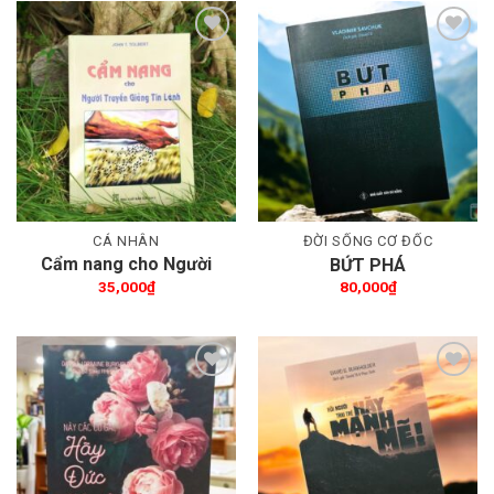
Thêm wishlist
Thêm wishlist
CÁ NHÂN
ĐỜI SỐNG CƠ ĐỐC
Cẩm nang cho Người
BỨT PHÁ
truyền giảng Tin Lành
35,000
₫
80,000
₫
Thêm wishlist
Thêm wishlist