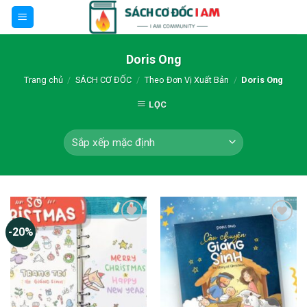
Skip
to
content
Doris Ong
Trang chủ
/
SÁCH CƠ ĐỐC
/
Theo Đơn Vị Xuất Bản
/
Doris Ong
LỌC
-20%
Thêm wishlist
Thêm wishlist