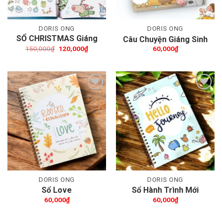
DORIS ONG
DORIS ONG
SỔ CHRISTMAS Giáng
Câu Chuyện Giáng Sinh
Sinh
Giá
Giá
150,000
₫
120,000
₫
60,000
₫
gốc
hiện
là:
tại
150,000₫.
là:
120,000₫.
Thêm wishlist
Thêm wishlist
DORIS ONG
DORIS ONG
Sổ Love
Sổ Hành Trình Mới
60,000
₫
60,000
₫