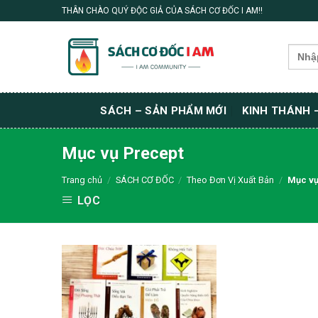
Skip
THÂN CHÀO QUÝ ĐỘC GIẢ CỦA SÁCH CƠ ĐỐC I AM!!
to
content
Search
for:
SÁCH – SẢN PHẨM MỚI
KINH THÁNH 
Mục vụ Precept
Trang chủ
/
SÁCH CƠ ĐỐC
/
Theo Đơn Vị Xuất Bản
/
Mục vụ
LỌC
Thêm wishlist