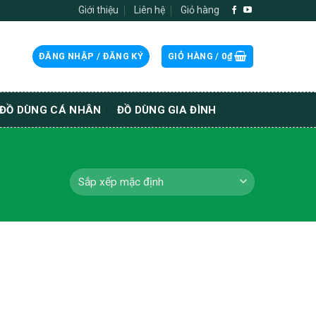
Giới thiệu
Liên hệ
Giỏ hàng
ĐĂNG NHẬP / ĐĂNG KÝ
GIỎ HÀNG /
0
₫
ĐỒ DÙNG CÁ NHÂN
ĐỒ DÙNG GIA ĐÌNH