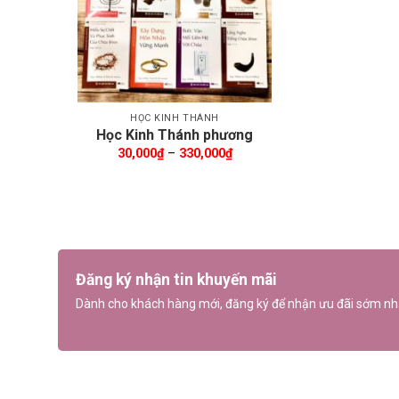
HỌC KINH THÁNH
Học Kinh Thánh phương
pháp quy nạp (Precept
Khoảng
30,000
₫
–
330,000
₫
giá:
Ministries International)
từ
30,000₫
đến
330,000₫
Đăng ký nhận tin khuyến mãi
Dành cho khách hàng mới, đăng ký để nhận ưu đãi sớm nh