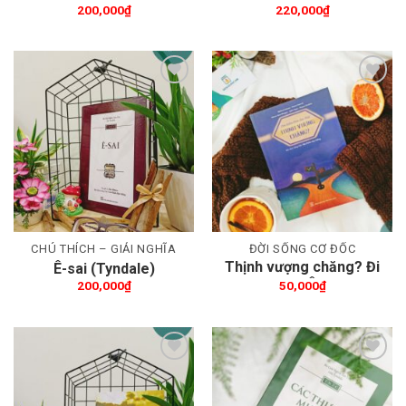
Chúa – Thần học Kinh
200,000
₫
220,000
₫
Thánh về sứ mạng của
Hội Thánh
Thêm wishlist
Thêm wishlist
CHÚ THÍCH – GIẢI NGHĨA
ĐỜI SỐNG CƠ ĐỐC
Thịnh vượng chăng? Đi
Ê-sai (Tyndale)
tìm Phúc Âm thật
200,000
₫
50,000
₫
Thêm wishlist
Thêm wishlist