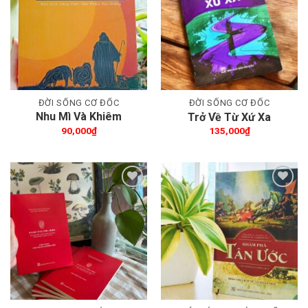
Thêm wishlist
Thêm wishlist
ĐỜI SỐNG CƠ ĐỐC
ĐỜI SỐNG CƠ ĐỐC
Nhu Mì Và Khiêm
Trở Về Từ Xứ Xa
Nhường
90,000
₫
135,000
₫
Thêm wishlist
Thêm wishlist