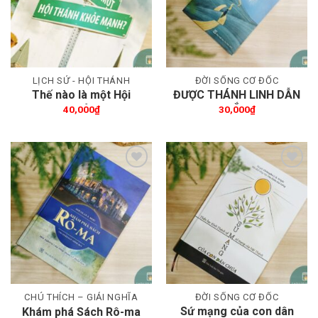
LỊCH SỬ - HỘI THÁNH
ĐỜI SỐNG CƠ ĐỐC
Thế nào là một Hội
ĐƯỢC THÁNH LINH DẪN
Thánh khỏe mạnh
DẮT
40,000
₫
30,000
₫
Thêm wishlist
Thêm wishlist
CHÚ THÍCH – GIẢI NGHĨA
ĐỜI SỐNG CƠ ĐỐC
Sứ mạng của con dân
Khám phá Sách Rô-ma