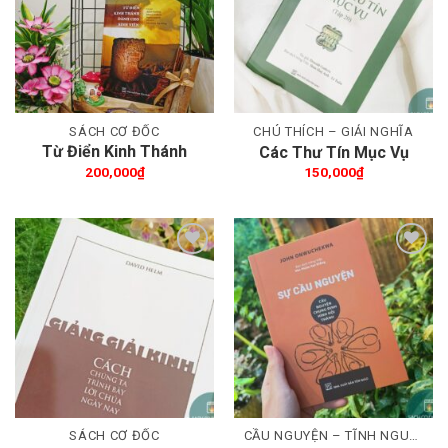
SÁCH CƠ ĐỐC
CHÚ THÍCH – GIẢI NGHĨA
Từ Điển Kinh Thánh
Các Thư Tín Mục Vụ
dành cho Sinh Viên
200,000
₫
150,000
₫
Thêm wishlist
Thêm wishlist
SÁCH CƠ ĐỐC
CẦU NGUYỆN – TĨNH NGUYỆN