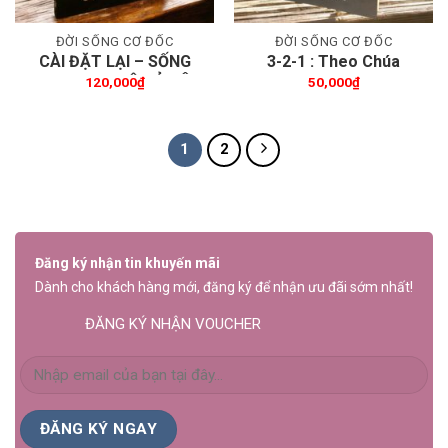
ĐỜI SỐNG CƠ ĐỐC
ĐỜI SỐNG CƠ ĐỐC
CÀI ĐẶT LẠI – SỐNG
3-2-1 : Theo Chúa
THEO NHỊP ĐỘ CỦA ÂN
Trong Nhóm Ba Người
120,000
₫
50,000
₫
ĐIỂN
1
2
Đăng ký nhận tin khuyến mãi
Dành cho khách hàng mới, đăng ký để nhận ưu đãi sớm nhất!
ĐĂNG KÝ NHẬN VOUCHER