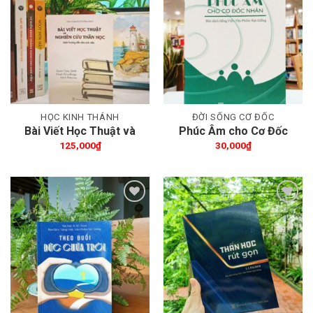
Thêm wishlist
Thêm wishlist
HỌC KINH THÁNH
ĐỜI SỐNG CƠ ĐỐC
Bài Viết Học Thuật và
Phúc Âm cho Cơ Đốc
Nghiên Cứu Thần Học
nhân
125,000
₫
30,000
₫
Thêm wishlist
Thêm wishlist