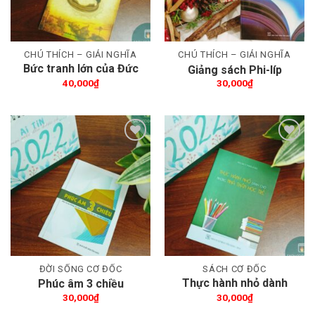
CHÚ THÍCH – GIẢI NGHĨA
CHÚ THÍCH – GIẢI NGHĨA
Bức tranh lớn của Đức
Giảng sách Phi-líp
Chúa Trời
40,000
₫
30,000
₫
Thêm wishlist
Thêm wishlist
ĐỜI SỐNG CƠ ĐỐC
SÁCH CƠ ĐỐC
Thực hành nhỏ dành
Phúc âm 3 chiều
cho những nhà thần học
30,000
₫
30,000
₫
trẻ