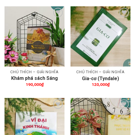
Thêm wishlist
Thêm wishlist
CHÚ THÍCH – GIẢI NGHĨA
CHÚ THÍCH – GIẢI NGHĨA
Khám phá sách Sáng
Gia-cơ (Tyndale)
Thế Ký
190,000
₫
120,000
₫
Thêm wishlist
Thêm wishlist