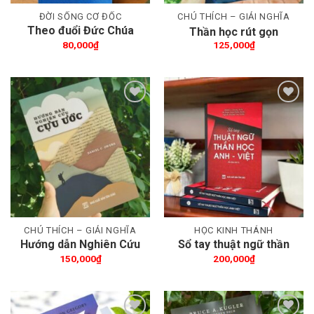
ĐỜI SỐNG CƠ ĐỐC
CHÚ THÍCH – GIẢI NGHĨA
Theo đuổi Đức Chúa
Thần học rút gọn
Trời
80,000
₫
125,000
₫
Thêm wishlist
Thêm wishlist
CHÚ THÍCH – GIẢI NGHĨA
HỌC KINH THÁNH
Hướng dẫn Nghiên Cứu
Sổ tay thuật ngữ thần
Cựu Ước
học Anh-Việt
150,000
₫
200,000
₫