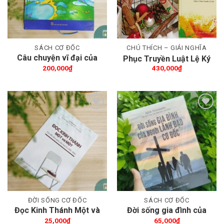
SÁCH CƠ ĐỐC
CHÚ THÍCH – GIẢI NGHĨA
Câu chuyện vĩ đại của
Phục Truyền Luật Lệ Ký
Kinh Thánh
200,000
₫
430,000
₫
Thêm wishlist
Thêm wishlist
ĐỜI SỐNG CƠ ĐỐC
SÁCH CƠ ĐỐC
Đọc Kinh Thánh Một và
Đời sống gia đình của
Một
người lãnh đạo Cơ Đốc
25,000
₫
65,000
₫