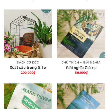
Thêm wishlist
Thêm wishlist
SÁCH CƠ ĐỐC
CHÚ THÍCH – GIẢI NGHĨA
Xuất sắc trong Giáo
Giải nghĩa Giô-na
dục Thần học
200,000
₫
50,000
₫
Thêm wishlist
Thêm wishlist