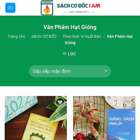
Skip
to
content
Văn Phẩm Hạt Giống
Trang chủ
/
SÁCH CƠ ĐỐC
/
Theo Đơn Vị Xuất Bản
/
Văn Phẩm Hạt
Giống
LỌC
Thêm wishlist
Thêm wishlist