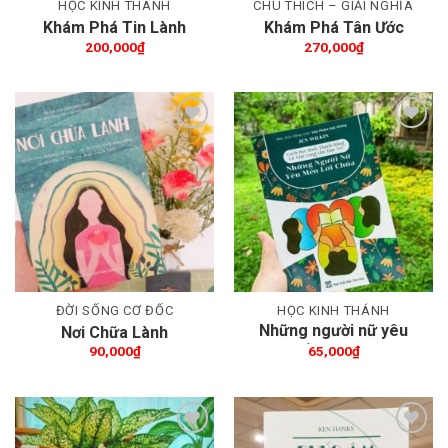
HỌC KINH THÁNH
CHÚ THÍCH – GIẢI NGHĨA
Khám Phá Tin Lành
Khám Phá Tân Ước
200,000
₫
270,000
₫
Thêm wishlist
Thêm wishlist
ĐỜI SỐNG CƠ ĐỐC
HỌC KINH THÁNH
Những người nữ yêu
Nơi Chữa Lành
mến lời Chúa
90,000
₫
65,000
₫