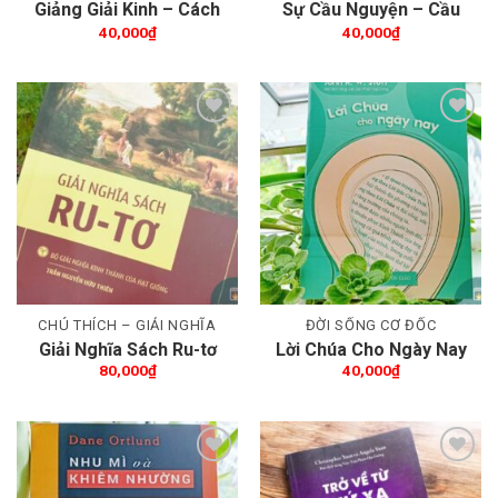
Giảng Giải Kinh – Cách
Sự Cầu Nguyện – Cầu
chúng ta trình bày lời
nguyện chung định hình
40,000
₫
40,000
₫
Chúa ngày nay
Hội Thánh
Thêm wishlist
Thêm wishlist
CHÚ THÍCH – GIẢI NGHĨA
ĐỜI SỐNG CƠ ĐỐC
Giải Nghĩa Sách Ru-tơ
Lời Chúa Cho Ngày Nay
80,000
₫
40,000
₫