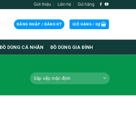
Giới thiệu
Liên hệ
Giỏ hàng
ĐĂNG NHẬP / ĐĂNG KÝ
GIỎ HÀNG /
0
₫
ĐỒ DÙNG CÁ NHÂN
ĐỒ DÙNG GIA ĐÌNH