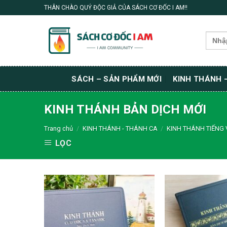
Skip
THÂN CHÀO QUÝ ĐỘC GIẢ CỦA SÁCH CƠ ĐỐC I AM!!
to
content
Search
for:
SÁCH – SẢN PHẨM MỚI
KINH THÁNH 
KINH THÁNH BẢN DỊCH MỚI
Trang chủ
/
KINH THÁNH - THÁNH CA
/
KINH THÁNH TIẾNG 
LỌC
Thêm wishlist
Th