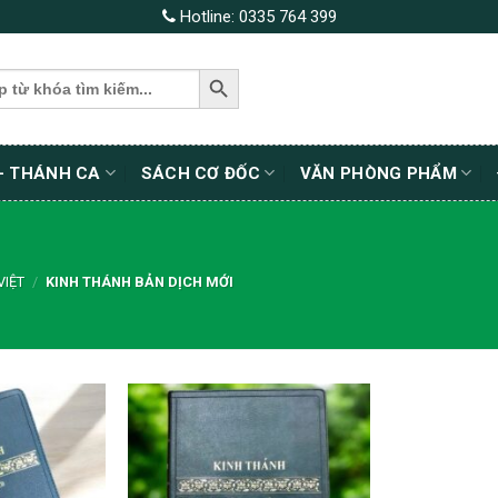
Hotline:
0335 764 399
SEARCH BUTTON
– THÁNH CA
SÁCH CƠ ĐỐC
VĂN PHÒNG PHẨM
VIỆT
/
KINH THÁNH BẢN DỊCH MỚI
êm wishlist
Thêm wishlist