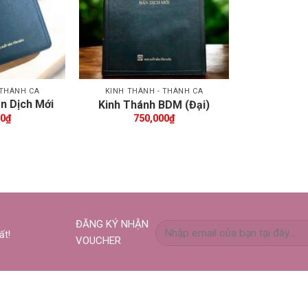
 THÁNH CA
KINH THÁNH - THÁNH CA
n Dịch Mới
Kinh Thánh BDM (Đại)
kéo khoá)
00
₫
750,000
₫
ĐĂNG KÝ NHẬN
ất!
VOUCHER