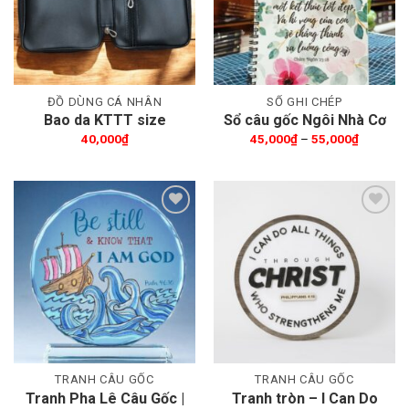
ĐỒ DÙNG CÁ NHÂN
SỔ GHI CHÉP
Bao da KTTT size
Sổ câu gốc Ngôi Nhà Cơ
14.5x21cm
Đốc – giấy trắng
Khoảng
40,000
₫
45,000
₫
–
55,000
₫
giá:
từ
45,000₫
đến
55,000₫
Thêm wishlist
Thêm wishlist
TRANH CÂU GỐC
TRANH CÂU GỐC
Tranh Pha Lê Câu Gốc |
Tranh tròn – I Can Do