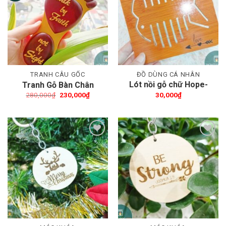
Thêm wishlist
Thêm wishlist
TRANH CÂU GỐC
ĐỒ DÙNG CÁ NHÂN
Lót nồi gỗ chữ Hope-
Tranh Gỗ Bàn Chân
Love
Giá
Giá
280,000
₫
230,000
₫
30,000
₫
gốc
hiện
là:
tại
280,000₫.
là:
230,000₫.
Thêm wishlist
Thêm wishlist