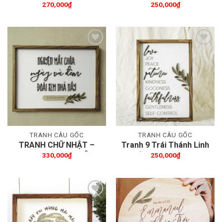
Tiếng Anh
All Things Through
270,000
₫
250,000
₫
Christ – D25
Thêm wishlist
Thêm wishlist
TRANH CÂU GỐC
TRANH CÂU GỐC
TRANH CHỮ NHẬT –
Tranh 9 Trái Thánh Linh
30x40cm – NGUYỆN
– Tiếng Anh – 20x30cm
330,000
₫
250,000
₫
MẮT CHÚA
Thêm wishlist
Thêm wishlist