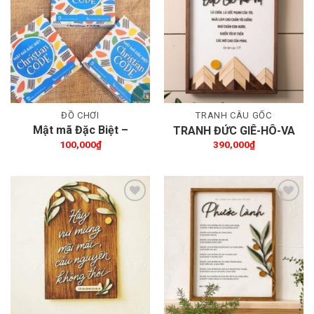
Thêm wishlist
Thêm wishlist
ĐỒ CHƠI
TRANH CÂU GỐC
Mật mã Đặc Biệt –
TRANH ĐỨC GIÊ-HÔ-VA
Christian CODE
100,000
₫
390,000
₫
Thêm wishlist
Thêm wishlist