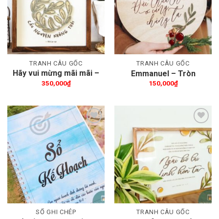
TRANH CÂU GỐC
TRANH CÂU GỐC
Hãy vui mừng mãi mãi –
Emmanuel – Tròn
30x30cm
350,000
₫
150,000
₫
Thêm wishlist
Thêm wishlist
SỔ GHI CHÉP
TRANH CÂU GỐC