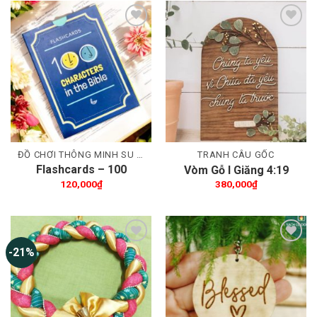
Thêm wishlist
Thêm wishlist
ĐỒ CHƠI THÔNG MINH SU VIỆT NAM
TRANH CÂU GỐC
Flashcards – 100
Vòm Gỗ I Giăng 4:19
CHARACTERS IN THE
120,000
₫
380,000
₫
BIBLE
-21%
Thêm wishlist
Thêm wishlist