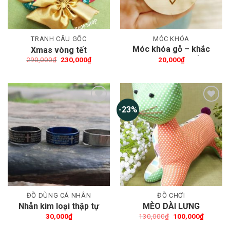
TRANH CÂU GỐC
MÓC KHÓA
Móc khóa gỗ – khắc
Xmas vòng tết
laser theo yêu cầu
Giá
Giá
290,000
₫
230,000
₫
20,000
₫
gốc
hiện
là:
tại
290,000₫.
là:
230,000₫.
-23%
Thêm wishlist
Thêm wishlist
ĐỒ DÙNG CÁ NHÂN
ĐỒ CHƠI
Nhẫn kim loại thập tự
MÈO DÀI LƯNG
Giá
Giá
30,000
₫
130,000
₫
100,000
₫
gốc
hiện
là:
tại