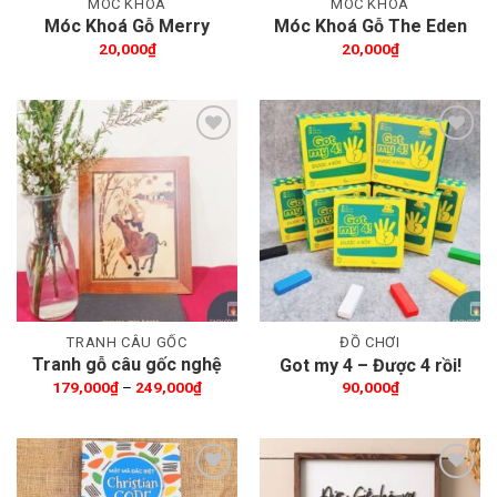
MÓC KHÓA
MÓC KHÓA
Móc Khoá Gỗ Merry
Móc Khoá Gỗ The Eden
Christmas
Garden
20,000
₫
20,000
₫
Thêm wishlist
Thêm wishlist
TRANH CÂU GỐC
ĐỒ CHƠI
Tranh gỗ câu gốc nghệ
Got my 4 – Được 4 rồi!
thuật
Khoảng
179,000
₫
–
249,000
₫
90,000
₫
giá:
từ
179,000₫
đến
249,000₫