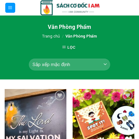
Skip
to
content
Văn Phòng Phẩm
Trang chủ
/
Văn Phòng Phẩm
LỌC
Thêm wishlist
Thêm wishlist