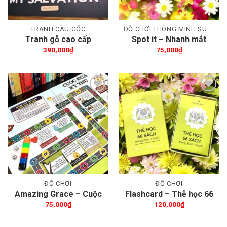
TRANH CÂU GỐC
ĐỒ CHƠI THÔNG MINH SU VIỆT NAM
Tranh gỗ cao cấp
Spot it – Nhanh mắt
Shalom
nhanh tay, nhớ ngay
390,000
₫
75,000
₫
Kinh Thánh
Thêm wishlist
Thêm wishlist
ĐỒ CHƠI
ĐỒ CHƠI
Amazing Grace – Cuộc
Flashcard – Thẻ học 66
đua kỳ thú (Bản Tiếng
sách
75,000
₫
120,000
₫
Việt)