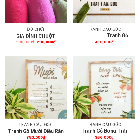
ĐỒ CHƠI
TRANH CÂU GỐC
Tranh Gỗ
GIA ĐÌNH CHUỘT
Be_still_and_know_that_
Giá
Giá
290,000
₫
200,000
₫
410,000
₫
gốc
hiện
(30x40cm)
là:
tại
290,000₫.
là:
200,000₫.
Thêm wishlist
Thêm wishlist
TRANH CÂU GỐC
TRANH CÂU GỐC
Tranh Gỗ Bông Trái
Tranh Gỗ Mười Điều Răn
Thánh Linh
350,000
₫
350,000
₫