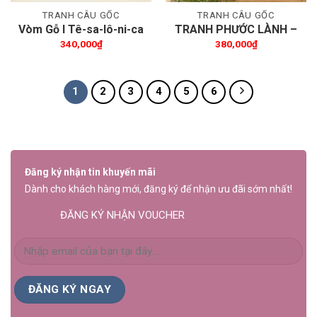
TRANH CÂU GỐC
TRANH CÂU GỐC
Vòm Gỗ I Tê-sa-lô-ni-ca
TRANH PHƯỚC LÀNH –
5:16-17
30x40cm
340,000
₫
380,000
₫
1
2
3
4
5
6
Đăng ký nhận tin khuyến mãi
Dành cho khách hàng mới, đăng ký để nhận ưu đãi sớm nhất!
ĐĂNG KÝ NHẬN VOUCHER