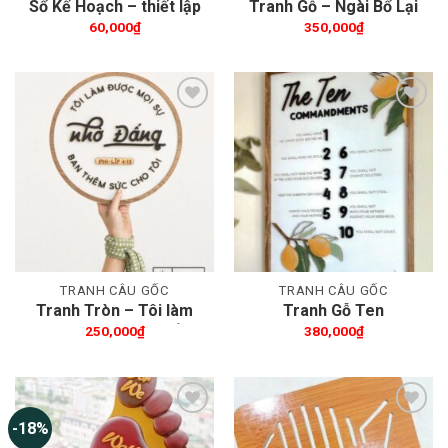
Sổ Kế Hoạch – thiết lập
Tranh Gỗ – Ngài Bổ Lại
những kế hoạch của
Linh Hồn Tôi
60,000
₫
350,000
₫
bạn
Thêm wishlist
Thêm wishlist
TRANH CÂU GỐC
TRANH CÂU GỐC
Tranh Tròn – Tôi làm
Tranh Gỗ Ten
được mọi sự nhờ Đấng
Commandments
250,000
₫
380,000
₫
– Phi-lip 4:13
30x40cm
-18%