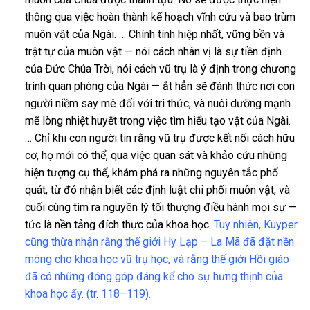
thông qua việc hoàn thành kế hoạch vĩnh cửu và bao trùm
muôn vật của Ngài. … Chính tính hiệp nhất, vững bền và
trật tự của muôn vật — nói cách nhân vị là sự tiền định
của Đức Chúa Trời, nói cách vũ trụ là ý định trong chương
trình quan phòng của Ngài — ắt hẳn sẽ đánh thức nơi con
người niềm say mê đối với tri thức, và nuôi dưỡng mạnh
mẽ lòng nhiệt huyết trong việc tìm hiểu tạo vật của Ngài.
… Chỉ khi con người tin rằng vũ trụ được kết nối cách hữu
cơ, họ mới có thể, qua việc quan sát và khảo cứu những
hiện tượng cụ thể, khám phá ra những nguyên tắc phổ
quát, từ đó nhận biết các định luật chi phối muôn vật, và
cuối cùng tìm ra nguyên lý tối thượng điều hành mọi sự —
tức là nền tảng đích thực của khoa học.
Tuy nhiên, Kuyper
cũng thừa nhận rằng thế giới Hy Lạp – La Mã đã đặt nền
móng cho khoa học vũ trụ học, và rằng thế giới Hồi giáo
đã có những đóng góp đáng kể cho sự hưng thịnh của
khoa học ấy. (tr. 118–119).