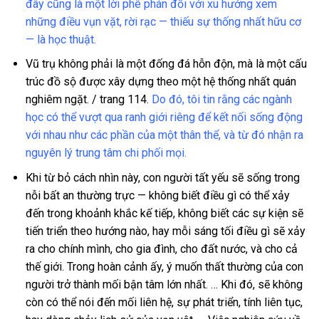
đây cũng là một lời phê phán đối với xu hướng xem
những điều vụn vặt, rời rạc — thiếu sự thống nhất hữu cơ
— là học thuật.
Vũ trụ không phải là một đống đá hỗn độn, mà là một cấu
trúc đồ sộ được xây dựng theo một hệ thống nhất quán
nghiêm ngặt. / trang 114.
Do đó, tôi tin rằng các ngành
học có thể vượt qua ranh giới riêng để kết nối sống động
với nhau như các phần của một thân thể, và từ đó nhận ra
nguyên lý trung tâm chi phối mọi.
Khi từ bỏ cách nhìn này, con người tất yếu sẽ sống trong
nỗi bất an thường trực — không biết điều gì có thể xảy
đến trong khoảnh khắc kế tiếp, không biết các sự kiện sẽ
tiến triển theo hướng nào, hay mỗi sáng tối điều gì sẽ xảy
ra cho chính mình, cho gia đình, cho đất nước, và cho cả
thế giới. Trong hoàn cảnh ấy, ý muốn thất thường của con
người trở thành mối bận tâm lớn nhất. … Khi đó, sẽ không
còn có thể nói đến mối liên hệ, sự phát triển, tính liên tục,