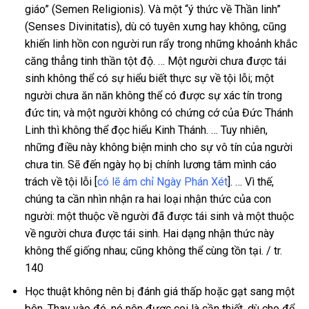
giáo” (Semen Religionis). Và một “ý thức về Thần linh”
(Senses Divinitatis), dù có tuyên xưng hay không, cũng
khiến linh hồn con người run rẩy trong những khoảnh khắc
căng thẳng tinh thần tột độ. … Một người chưa được tái
sinh không thể có sự hiểu biết thực sự về tội lỗi; một
người chưa ăn năn không thể có được sự xác tín trong
đức tin; và một người không có chứng cớ của Đức Thánh
Linh thì không thể đọc hiểu Kinh Thánh. … Tuy nhiên,
những điều này không biện minh cho sự vô tín của người
chưa tin. Sẽ đến ngày họ bị chính lương tâm mình cáo
trách về tội lỗi [
có lẽ ám chỉ Ngày Phán Xét
]. … Vì thế,
chúng ta cần nhìn nhận ra hai loại nhận thức của con
người: một thuộc về người đã được tái sinh và một thuộc
về người chưa được tái sinh. Hai dạng nhận thức này
không thể giống nhau; cũng không thể cùng tồn tại. / tr.
140
Học thuật không nên bị đánh giá thấp hoặc gạt sang một
bên. Thay vào đó, nó nên được coi là cần thiết, dù cho để