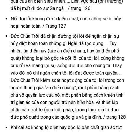
quả của ân điển siêu nhiên. … Lĩnh vực sau (phi thường)
đã bị mất đi do sự Sa ngã… / trang 126
Nếu tội lỗi không được kiểm soát, cuộc sống sẽ bị hủy
hoại hoàn toàn. / Trang 127
Đức Chúa Trời đã chặn đường tội lỗi để ngăn chặn sự
hủy diệt hoàn toàn những gì Ngài đã tạo dựng. … Tuy
nhiên, ân điển này (tức ân điển chung, hay ân điển phổ
quát) không loại bỏ gốc rễ cốt lõi của tội lỗi, cũng không
cứu rỗi và mang lại sự sống đời đời cho chúng ta. Thay
vào đó, nó chỉ ngăn chặn tội lỗi đạt được toàn quyền. …
Đức Chúa Trời kiểm soát hoạt động của tội lỗi trong con
người thông qua “ân điển chung”, một phần bằng cách
phá vỡ quyền lực của nó, một phần bằng cách khiến tinh
trí gian ác của con người trở nên hiền hòa, và thiết lập
phần nào trật tự (qua luật pháp, lương tâm, giá trị đạo
đức phổ quát) trong các quốc gia và gia đình. / trang 128
Khi cái ác không lộ diện hay bộc lộ bản chất gian ác tột