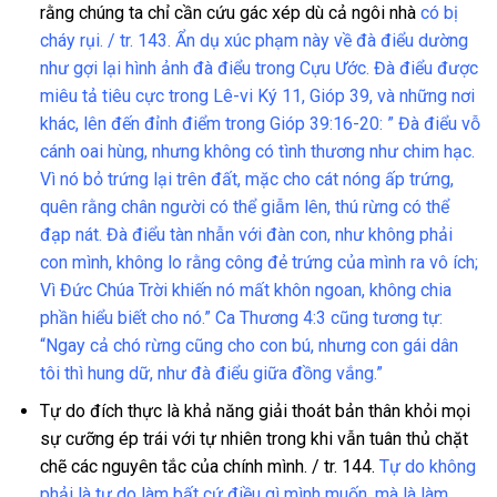
rằng chúng ta chỉ cần cứu gác xép dù cả ngôi nhà
có bị
cháy rụi. / tr. 143. Ẩn dụ xúc phạm này về đà điểu dường
như gợi lại hình ảnh đà điểu trong Cựu Ước. Đà điểu được
miêu tả tiêu cực trong Lê-vi Ký 11, Gióp 39, và những nơi
khác, lên đến đỉnh điểm trong Gióp 39:16-20: ” Đà điểu vỗ
cánh oai hùng, nhưng không có tình thương như chim hạc.
Vì nó bỏ trứng lại trên đất, mặc cho cát nóng ấp trứng,
quên rằng chân người có thể giẫm lên, thú rừng có thể
đạp nát. Đà điểu tàn nhẫn với đàn con, như không phải
con mình, không lo rằng công đẻ trứng của mình ra vô ích;
Vì Đức Chúa Trời khiến nó mất khôn ngoan, không chia
phần hiểu biết cho nó.” Ca Thương 4:3 cũng tương tự:
“Ngay cả chó rừng cũng cho con bú, nhưng con gái dân
tôi thì hung dữ, như đà điểu giữa đồng vắng.”
Tự do đích thực là khả năng giải thoát bản thân khỏi mọi
sự cưỡng ép trái với tự nhiên trong khi vẫn tuân thủ chặt
chẽ các nguyên tắc của chính mình. / tr. 144.
Tự do không
phải là tự do làm bất cứ điều gì mình muốn, mà là làm