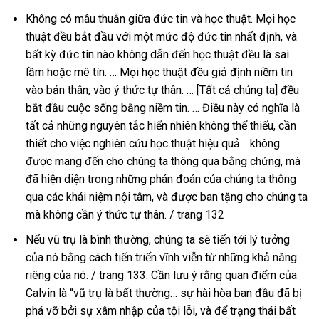
Không có mâu thuẫn giữa đức tin và học thuật. Mọi học
thuật đều bắt đầu với một mức độ đức tin nhất định, và
bất kỳ đức tin nào không dẫn đến học thuật đều là sai
lầm hoặc mê tín. … Mọi học thuật đều giả định niềm tin
vào bản thân, vào ý thức tự thân. … [Tất cả chúng ta] đều
bắt đầu cuộc sống bằng niềm tin. … Điều này có nghĩa là
tất cả những nguyên tắc hiển nhiên không thể thiếu, cần
thiết cho việc nghiên cứu học thuật hiệu quả… không
được mang đến cho chúng ta thông qua bằng chứng, mà
đã hiện diện trong những phán đoán của chúng ta thông
qua các khái niệm nội tâm, và được ban tặng cho chúng ta
mà không cần ý thức tự thân. / trang 132
Nếu vũ trụ là bình thường, chúng ta sẽ tiến tới lý tưởng
của nó bằng cách tiến triển vĩnh viễn từ những khả năng
riêng của nó. / trang 133. Cần lưu ý rằng quan điểm của
Calvin là “vũ trụ là bất thường… sự hài hòa ban đầu đã bị
phá vỡ bởi sự xâm nhập của tội lỗi, và để trạng thái bất