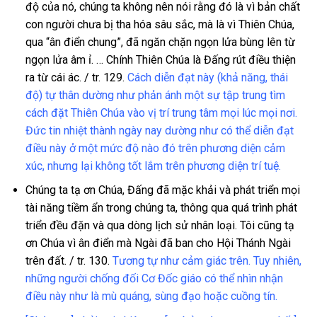
độ của nó, chúng ta không nên nói rằng đó là vì bản chất
con người chưa bị tha hóa sâu sắc, mà là vì Thiên Chúa,
qua “ân điển chung”, đã ngăn chặn ngọn lửa bùng lên từ
ngọn lửa âm ỉ. … Chính Thiên Chúa là Đấng rút điều thiện
ra từ cái ác. / tr. 129.
Cách diễn đạt này (khả năng, thái
độ) tự thân dường như phản ánh một sự tập trung tìm
cách đặt Thiên Chúa vào vị trí trung tâm mọi lúc mọi nơi.
Đức tin nhiệt thành ngày nay dường như có thể diễn đạt
điều này ở một mức độ nào đó trên phương diện cảm
xúc, nhưng lại không tốt lắm trên phương diện trí tuệ.
Chúng ta tạ ơn Chúa, Đấng đã mặc khải và phát triển mọi
tài năng tiềm ẩn trong chúng ta, thông qua quá trình phát
triển đều đặn và qua dòng lịch sử nhân loại. Tôi cũng tạ
ơn Chúa vì ân điển mà Ngài đã ban cho Hội Thánh Ngài
trên đất. / tr. 130.
Tương tự như cảm giác trên. Tuy nhiên,
những người chống đối Cơ Đốc giáo có thể nhìn nhận
điều này như là mù quáng, sùng đạo hoặc cuồng tín.