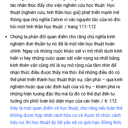
tác nhân thúc đẩy cho việc nghiên cứu học thuật. Học
thuật (nghiên cứu, tinh thần học giả) phát triển mạnh mẽ
thông qua chủ nghĩa Calvin vì các nguyên tắc của nó đòi
hỏi một tinh thần học thuật. / trang 111-112
Chúng ta phản đối quan điểm cho rằng chủ nghĩa kinh
nghiệm đơn thuần tự nó đã là một nền học thuật hoàn
chỉnh. Ngay cả những cuộc khảo sát vi mô nhất dưới kính
hiển vi hay những cuộc quan sát viễn vọng xa nhất bằng
kính thiên văn cũng chỉ là sự mở rộng của tầm nhìn để
nhận thức điều được thấy mà thôi. Để những điều đó có
thể phát triển thành học thuật thật sự, cần phải – qua kinh
nghiệm hoặc qua các định luật của vũ trụ – khám phá ra
những hiện tượng đặc thù mà từ đó có thể đạt đến tư
tưởng chi phối toàn bộ diện mạo của các hiện. / tr. 112.
Đây là một quan điểm về học thuật, cho rằng nếu toàn thể
không được hợp nhất cách hữu cơ và được tổ chức cách
hữu cơ, thì học thuật ấy tất yếu sẽ có giới hạn. Đồng thời,