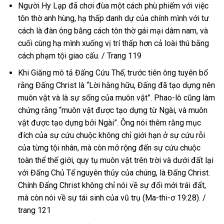
Người Hy Lạp đã chơi đùa một cách phù phiếm với việc
tôn thờ anh hùng, hạ thấp danh dự của chính mình với tư
cách là đàn ông bằng cách tôn thờ gái mại dâm nam, và
cuối cùng hạ mình xuống vị trí thấp hơn cả loài thú bằng
cách phạm tội giao cấu. / Trang 119
Khi Giăng mô tả Đấng Cứu Thế, trước tiên ông tuyên bố
rằng Đấng Christ là “Lời hằng hữu, Đấng đã tạo dựng nên
muôn vật và là sự sống của muôn vật”. Phao-lô cũng làm
chứng rằng “muôn vật được tạo dựng từ Ngài, và muôn
vật được tạo dựng bởi Ngài”. Ông nói thêm rằng mục
đích của sự cứu chuộc không chỉ giới hạn ở sự cứu rỗi
của từng tội nhân, mà còn mở rộng đến sự cứu chuộc
toàn thể thế giới, quy tụ muôn vật trên trời và dưới đất lại
với Đấng Chủ Tể nguyên thủy của chúng, là Đấng Christ.
Chính Đấng Christ không chỉ nói về sự đổi mới trái đất,
mà còn nói về sự tái sinh của vũ trụ (Ma-thi-ơ 19:28). /
trang 121