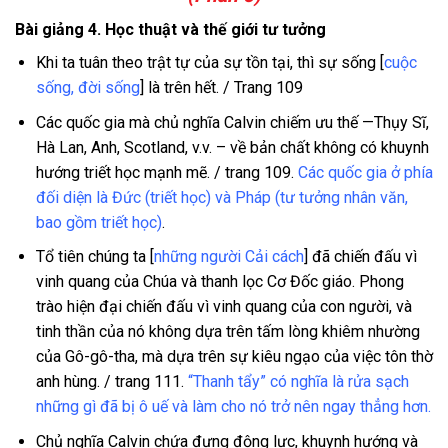
Bài giảng 4. Học thuật và thế giới tư tưởng
Khi ta tuân theo trật tự của sự tồn tại, thì sự sống [
cuộc
sống, đời sống
] là trên hết. / Trang 109
Các quốc gia mà chủ nghĩa Calvin chiếm ưu thế —Thụy Sĩ,
Hà Lan, Anh, Scotland, v.v. – về bản chất không có khuynh
hướng triết học mạnh mẽ. / trang 109.
Các quốc gia ở phía
đối diện là Đức (triết học) và Pháp (tư tưởng nhân văn,
bao gồm triết học)
.
Tổ tiên chúng ta [
những người Cải cách
] đã chiến đấu vì
vinh quang của Chúa và thanh lọc Cơ Đốc giáo. Phong
trào hiện đại chiến đấu vì vinh quang của con người, và
tinh thần của nó không dựa trên tấm lòng khiêm nhường
của Gô-gô-tha, mà dựa trên sự kiêu ngạo của việc tôn thờ
anh hùng. / trang 111.
“Thanh tẩy” có nghĩa là rửa sạch
những gì đã bị ô uế và làm cho nó trở nên ngay thẳng hơn.
Chủ nghĩa Calvin chứa đựng động lực, khuynh hướng và