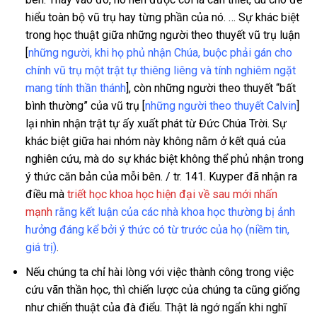
hiểu toàn bộ vũ trụ hay từng phần của nó. … Sự khác biệt
trong học thuật giữa những người theo thuyết vũ trụ luận
[
những người, khi họ phủ nhận Chúa, buộc phải gán cho
chính vũ trụ một trật tự thiêng liêng và tính nghiêm ngặt
mang tính thần thánh
], còn những người theo thuyết “bất
bình thường” của vũ trụ [
những người theo thuyết Calvin
]
lại nhìn nhận trật tự ấy xuất phát từ Đức Chúa Trời. Sự
khác biệt giữa hai nhóm này không nằm ở kết quả của
nghiên cứu, mà do sự khác biệt không thể phủ nhận trong
ý thức căn bản của mỗi bên. / tr. 141. Kuyper đã nhận ra
điều mà
triết học khoa học hiện đại
về sau mới nhấn
mạnh
rằng kết luận của các nhà khoa học thường bị ảnh
hưởng đáng kể bởi ý thức có từ trước của họ (niềm tin,
giá trị)
.
Nếu chúng ta chỉ hài lòng với việc thành công trong việc
cứu vãn thần học, thì chiến lược của chúng ta cũng giống
như chiến thuật của đà điểu. Thật là ngớ ngẩn khi nghĩ