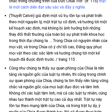
chắc trong chương trình của Đức Chúa Trời” (tr. 115)
thật
là một cách diễn đạt sâu sắc và đầy ý nghĩa.
(Thuyết Calvin) giả định một vũ trụ tồn tại và phát triển
theo một nguyên lý, một trật tự cố định, và hướng tới một
kế hoạch xác định, mà không bị ảnh hưởng bởi những
thay đổi thất thường của toàn bộ sự phát triển khoa học
trong thời đại chúng ta. … Trong Chúa có nguyên nhân của
mọi vật, và trong Chúa có ý chí tối cao, Đấng quy phục
mọi vật theo các sắc lệnh và hướng chúng tới một kế
hoạch đã được định trước. / trang 115
Cũng như chúng ta thấy sự quan phòng của Chúa là nền
tảng và nguồn gốc của luật tự nhiên, thì cũng trong chính
sự quan phòng của Chúa, chúng ta tìm thấy nền tảng vững
chắc và nguồn gốc của mọi luật đạo đức và tâm linh.
Không chỉ các luật tâm linh, mà cả các luật tự nhiên, cùng
nhau tạo thành một trật tự cao cả duy nhất. Trật tự này
tồn tại theo mạng lệnh của Chúa, và trong trật tự ấy, ý
muốn của Chúa được thành tựu. Nó sẽ được thực hiện