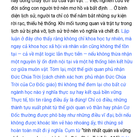
hay dòng chảy lịch sử của vạn vật. … Việc nghiên cứu về
đời sống con người trở nên mơ hồ và bất định. … Ở bình
diện lịch sử, người ta chỉ có thể nắm bắt những sự kiện
rời rạc, thiếu hệ thống. Khi mối tương quan và trật tự trong
lịch sử bị phá vỡ, lịch sử trở nên vô nghĩa và chết đi.
Lập
luận ở đây cho thấy rằng không chỉ khoa học tự nhiên, mà
ngay cả khoa học xã hội và nhân văn cũng không thể tồn
tại — cả về mặt logic lẫn thực tiễn — nếu không thừa nhận
một nguyên lý ổn định nội tại và một hệ thống liên kết hữu
cơ giữa muôn vật. Tóm lại, một thế giới quan phủ nhận
Đức Chúa Trời (cách chính xác hơn: phủ nhận Đức Chúa
Trời của Cơ Đốc giáo) thì không thể đem lại cho bất cứ
ngành học nào ý nghĩa thực sự hay kết quả bền vững.
Thực tế, tôi tin rằng điều ấy là đúng! Chỉ có điều, những
thành tựu xuất phát từ thế giới quan vô thần hay phản Cơ
Đốc thường được phô bày như những điều vĩ đại, bởi nếu
không được khoác lên vẻ hào nhoáng ấy, thì chúng sẽ
hoàn toàn mất đi ý nghĩa. Cụm từ
“tính nhất quán và vững