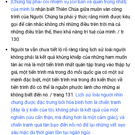
[Chúng ta] phải coi nhiệm vụ [cơ bản và quan trọng nhất]
của mình là
nhận biết Thiên Chúa giữa muôn vàn công
trình của Người. Chúng ta phải ý thức rằng mình được kêu
gọi để cân nhắc không chỉ những điều trên trời mà cả
những điều trần thế, theo khả năng trí tuệ của mình. / tr.
130
Người ta vẫn chưa tiết lộ rõ ràng rằng lịch sử loài người
không phải là kết quả khủng khiếp của những ham muốn
tàn ác mà là một tiến trình nhất quán tập trung vào thập tự
giá, một tiến trình mà trong đó mỗi quốc gia có một sứ
mệnh đặc biệt, một tiến trình mà trong đó kiến thức về
tiến trình đó có thể là nguồn phước lành cho những ai
không biết đến nó. / trang 131.
Lịch sử loài người nhìn
chung được đặc trưng bởi hòa bình hơn là chiến tranh
(đây là ý kiến của tôi, không phải là kết quả của một
nghiên cứu cẩn thận, mà đúng hơn là một cảm giác), và
chiến tranh quá tàn bạo đến nỗi nó để lại những vết sẹo
sâu mặc dù thời gian tồn tại ngắn ngủi.