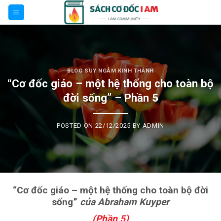
Skip
to
content
BLOG SUY NGẪM KINH THÁNH
“Cơ đốc giáo – một hệ thống cho toàn bộ
đời sống” – Phần 5
POSTED ON
22/12/2025
BY
ADMIN
“Cơ đốc giáo – một hệ thống cho toàn bộ đời
sống”
của Abraham Kuyper
(Phần 5)