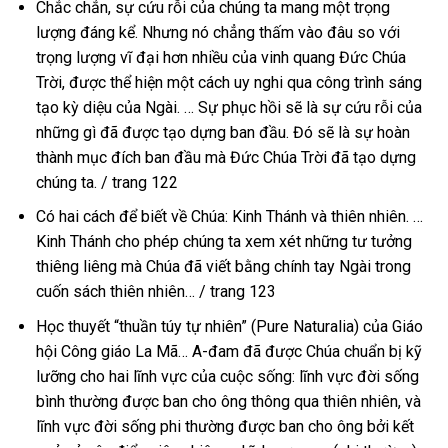
Chắc chắn, sự cứu rỗi của chúng ta mang một trọng
lượng đáng kể. Nhưng nó chẳng thấm vào đâu so với
trọng lượng vĩ đại hơn nhiều của vinh quang Đức Chúa
Trời, được thể hiện một cách uy nghi qua công trình sáng
tạo kỳ diệu của Ngài. … Sự phục hồi sẽ là sự cứu rỗi của
những gì đã được tạo dựng ban đầu. Đó sẽ là sự hoàn
thành mục đích ban đầu mà Đức Chúa Trời đã tạo dựng
chúng ta. / trang 122
Có hai cách để biết về Chúa: Kinh Thánh và thiên nhiên. …
Kinh Thánh cho phép chúng ta xem xét những tư tưởng
thiêng liêng mà Chúa đã viết bằng chính tay Ngài trong
cuốn sách thiên nhiên… / trang 123
Học thuyết “thuần túy tự nhiên” (Pure Naturalia) của Giáo
hội Công giáo La Mã… A-đam đã được Chúa chuẩn bị kỹ
lưỡng cho hai lĩnh vực của cuộc sống: lĩnh vực đời sống
bình thường được ban cho ông thông qua thiên nhiên, và
lĩnh vực đời sống phi thường được ban cho ông bởi kết