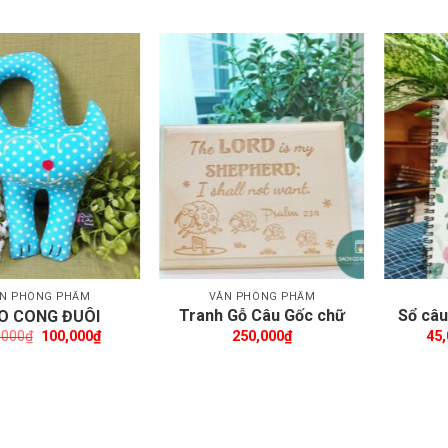
Thêm wishlist
Thêm wishlist
N PHÒNG PHẨM
VĂN PHÒNG PHẨM
Tranh Gỗ Câu Gốc chữ
Sổ câu
O CONG ĐUÔI
nhật Shalom
Đố
Giá
Giá
,000
₫
100,000
₫
250,000
₫
45
gốc
hiện
là:
tại
150,000₫.
là:
100,000₫.