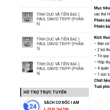
Mục tiêu
các thẻ 
TÌNH DỤC VÀ TIỀN BẠC |
15
PAUL DAVID TRIPP (PHẦN
Phiên b
Th6
6)
Phiên b
Kích thư
TÌNH DỤC VÀ TIỀN BẠC |
01
– Bàn cờ
PAUL DAVID TRIPP (PHẦN
Th6
5)
– 2 bộ th
– Tờ quy 
– Hộp đự
TÌNH DỤC VÀ TIỀN BẠC |
18
– 4 quân 
PAUL DAVID TRIPP (PHẦN
Th5
4)
– 1 xúc x
Chất liệu
Tuổi phù
HỖ TRỢ TRỰC TUYẾN
SÁCH CƠ ĐỐC I AM
SẢN 
0335 764 399