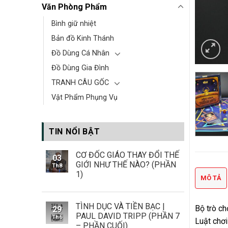
Văn Phòng Phẩm
Bình giữ nhiệt
Bản đồ Kinh Thánh
Đồ Dùng Cá Nhân
Đồ Dùng Gia Đình
TRANH CÂU GỐC
Vật Phẩm Phụng Vụ
TIN NỔI BẬT
CƠ ĐỐC GIÁO THAY ĐỔI THẾ
03
GIỚI NHƯ THẾ NÀO? (PHẦN
Th8
1)
MÔ TẢ
TÌNH DỤC VÀ TIỀN BẠC |
Bộ trò ch
29
PAUL DAVID TRIPP (PHẦN 7
Th6
Luật chơi
– PHẦN CUỐI)