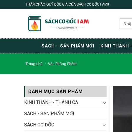
Skip
THÂN CHÀO QUÝ ĐỘC GIẢ CỦA SÁCH CƠ ĐỐC I AM!!
to
content
Search
for:
SÁCH – SẢN PHẨM MỚI
KINH THÁNH 
Trang chủ
/
Văn Phòng Phẩm
DANH MỤC SẢN PHẨM
KINH THÁNH - THÁNH CA
SÁCH - SẢN PHẨM MỚI
SÁCH CƠ ĐỐC