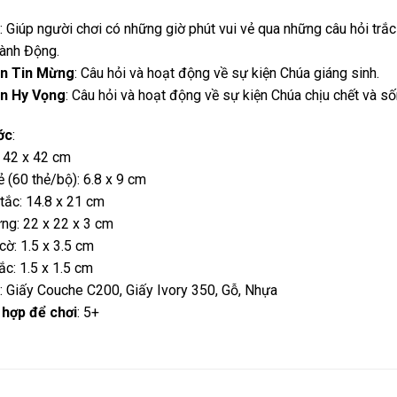
: Giúp người chơi có những giờ phút vui vẻ qua những câu hỏi tr
Hành Động.
ản Tin Mừng
: Câu hỏi và hoạt động về sự kiện Chúa giáng sinh.
ản Hy Vọng
: Câu hỏi và hoạt động về sự kiện Chúa chịu chết và sốn
ớc
:
: 42 x 42 cm
ẻ (60 thẻ/bộ): 6.8 x 9 cm
tắc: 14.8 x 21 cm
ng: 22 x 22 x 3 cm
cờ: 1.5 x 3.5 cm
ắc: 1.5 x 1.5 cm
: Giấy Couche C200, Giấy Ivory 350, Gỗ, Nhựa
 hợp để chơi
: 5+
PHẨM TƯƠNG TỰ