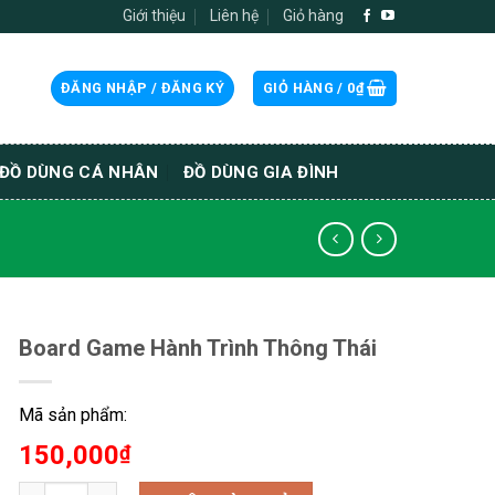
Giới thiệu
Liên hệ
Giỏ hàng
ĐĂNG NHẬP / ĐĂNG KÝ
GIỎ HÀNG /
0
₫
ĐỒ DÙNG CÁ NHÂN
ĐỒ DÙNG GIA ĐÌNH
Board Game Hành Trình Thông Thái
Mã sản phẩm:
150,000
₫
Board Game Hành Trình Thông Thái số lượng