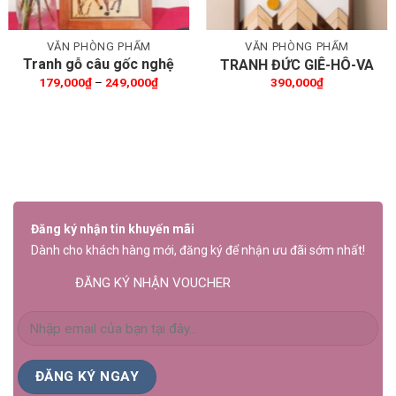
VĂN PHÒNG PHẨM
VĂN PHÒNG PHẨM
Tranh gỗ câu gốc nghệ
TRANH ĐỨC GIÊ-HÔ-VA
thuật
Khoảng
179,000
₫
–
249,000
₫
390,000
₫
giá:
từ
179,000₫
₫.
đến
249,000₫
Đăng ký nhận tin khuyến mãi
Dành cho khách hàng mới, đăng ký để nhận ưu đãi sớm nhất!
ĐĂNG KÝ NHẬN VOUCHER