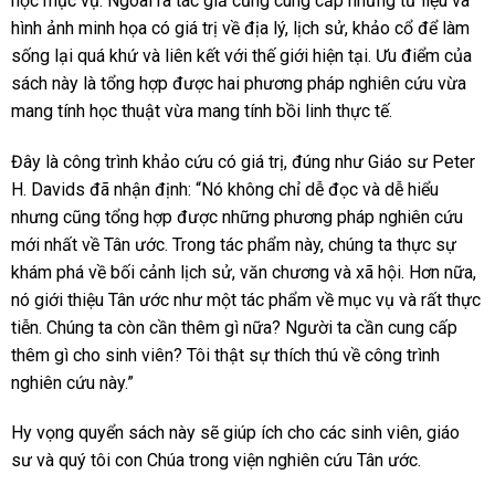
học mục vụ. Ngoài ra tác giả cũng cung cấp những tư liệu và
hình ảnh minh họa có giá trị về địa lý, lịch sử, khảo cổ để làm
sống lại quá khứ và liên kết với thế giới hiện tại. Ưu điểm của
sách này là tổng hợp được hai phương pháp nghiên cứu vừa
mang tính học thuật vừa mang tính bồi linh thực tế.
Đây là công trình khảo cứu có giá trị, đúng như Giáo sư Peter
H. Davids đã nhận định: “Nó không chỉ dễ đọc và dễ hiểu
nhưng cũng tổng hợp được những phương pháp nghiên cứu
mới nhất về Tân ước. Trong tác phẩm này, chúng ta thực sự
khám phá về bối cảnh lịch sử, văn chương và xã hội. Hơn nữa,
nó giới thiệu Tân ước như một tác phẩm về mục vụ và rất thực
tiễn. Chúng ta còn cần thêm gì nữa? Người ta cần cung cấp
thêm gì cho sinh viên? Tôi thật sự thích thú về công trình
nghiên cứu này.”
Hy vọng quyển sách này sẽ giúp ích cho các sinh viên, giáo
sư và quý tôi con Chúa trong viện nghiên cứu Tân ước.