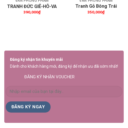
VĂN PHÒNG PHẨM
VĂN PHÒNG PHẨM
Tranh Gỗ Bông Trái
TRANH ĐỨC GIÊ-HÔ-VA
Thánh Linh
390,000
₫
350,000
₫
Đăng ký nhận tin khuyến mãi
Dành cho khách hàng mới, đăng ký để nhận ưu đãi sớm nhất!
ĐĂNG KÝ NHẬN VOUCHER