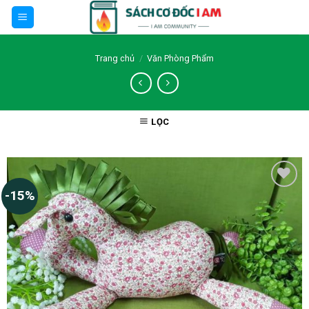
Skip
to
content
Trang chủ
/
Văn Phòng Phẩm
LỌC
-15%
Thêm wishlist