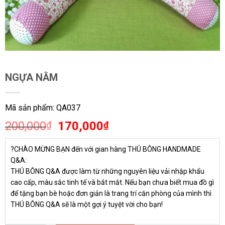
NGỰA NẰM
Mã sản phẩm: QA037
Giá
Giá
200,000
170,000
₫
₫
gốc
hiện
là:
tại
?CHÀO MỪNG BẠN đến với gian hàng THÚ BÔNG HANDMADE
200,000₫.
là:
Q&A:
170,000₫.
THÚ BÔNG Q&A được làm từ những nguyên liệu vải nhập khẩu
cao cấp, màu sắc tinh tế và bắt mắt. Nếu bạn chưa biết mua đồ gì
để tặng bạn bè hoặc đơn giản là trang trí căn phòng của mình thì
THÚ BÔNG Q&A sẽ là một gợi ý tuyệt vời cho bạn!