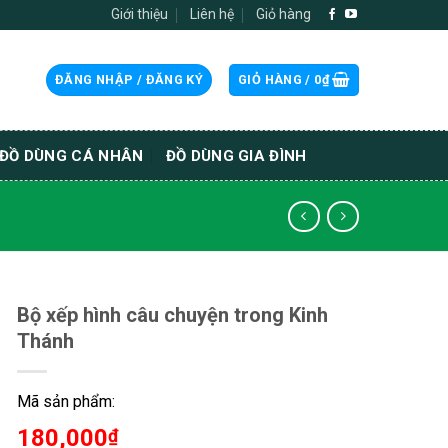
Giới thiệu
Liên hệ
Giỏ hàng
ĐĂNG NHẬP / ĐĂNG KÝ
GIỎ HÀNG /
0
₫
ĐỒ DÙNG CÁ NHÂN
ĐỒ DÙNG GIA ĐÌNH
Bộ xếp hình câu chuyện trong Kinh
Thánh
Mã sản phẩm:
180,000
₫