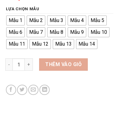
LỰA CHỌN MẪU
Mẫu 1
Mẫu 2
Mẫu 3
Mẫu 4
Mẫu 5
Mẫu 6
Mẫu 7
Mẫu 8
Mẫu 9
Mẫu 10
Mẫu 11
Mẫu 12
Mẫu 13
Mẫu 14
Bộ xếp hình câu chuyện trong Kinh Thánh số lượng
THÊM VÀO GIỎ