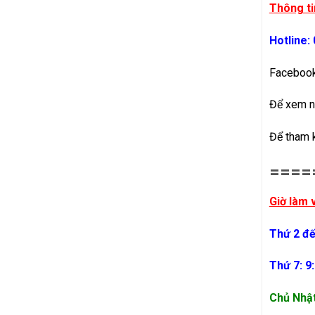
Thông ti
Hotline:
Faceboo
Để xem n
Để tham 
====
Giờ làm 
Thứ 2 đế
Thứ 7: 9
Chủ Nhậ