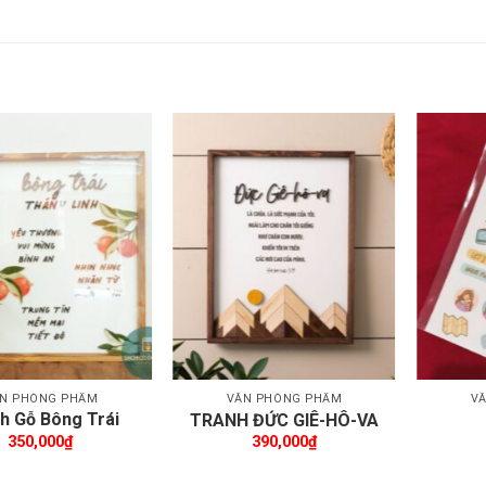
PHẨM TƯƠNG TỰ
Thêm wishlist
Thêm wishlist
N PHÒNG PHẨM
VĂN PHÒNG PHẨM
V
h Gỗ Bông Trái
TRANH ĐỨC GIÊ-HÔ-VA
Thánh Linh
350,000
₫
390,000
₫