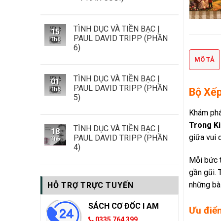
TÌNH DỤC VÀ TIỀN BẠC |
15
PAUL DAVID TRIPP (PHẦN
Th6
6)
MÔ TẢ
TÌNH DỤC VÀ TIỀN BẠC |
01
PAUL DAVID TRIPP (PHẦN
Bộ Xếp
Th6
5)
Khám phá
Trong K
TÌNH DỤC VÀ TIỀN BẠC |
18
giữa vui 
PAUL DAVID TRIPP (PHẦN
Th5
4)
Mỗi bức t
gần gũi. 
những bài
HỖ TRỢ TRỰC TUYẾN
SÁCH CƠ ĐỐC I AM
Ưu điểm
0335 764 399