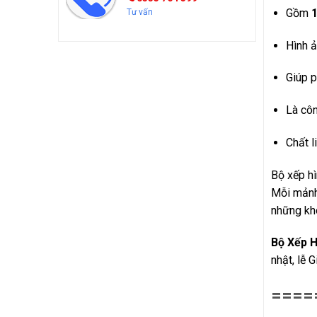
Gồm
Tư vấn
Hình ả
Giúp p
Là côn
Chất l
Bộ xếp hì
Mỗi mảnh 
những kho
Bộ Xếp 
nhật, lễ 
====