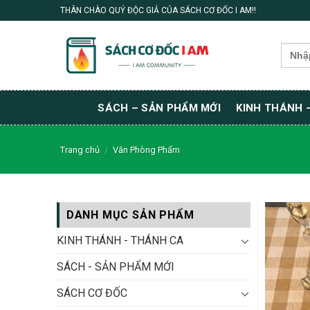
Skip
THÂN CHÀO QUÝ ĐỘC GIẢ CỦA SÁCH CƠ ĐỐC I AM!!
to
content
Search
for:
SÁCH – SẢN PHẨM MỚI
KINH THÁNH 
Trang chủ
/
Văn Phòng Phẩm
DANH MỤC SẢN PHẨM
KINH THÁNH - THÁNH CA
SÁCH - SẢN PHẨM MỚI
SÁCH CƠ ĐỐC