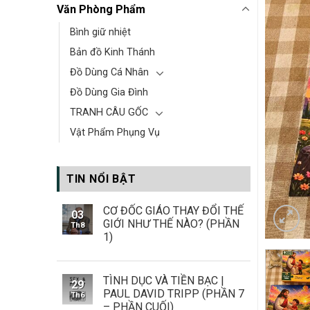
Văn Phòng Phẩm
Bình giữ nhiệt
Bản đồ Kinh Thánh
Đồ Dùng Cá Nhân
Đồ Dùng Gia Đình
TRANH CÂU GỐC
Vật Phẩm Phụng Vụ
TIN NỔI BẬT
CƠ ĐỐC GIÁO THAY ĐỔI THẾ
03
GIỚI NHƯ THẾ NÀO? (PHẦN
Th8
1)
TÌNH DỤC VÀ TIỀN BẠC |
29
PAUL DAVID TRIPP (PHẦN 7
Th6
– PHẦN CUỐI)