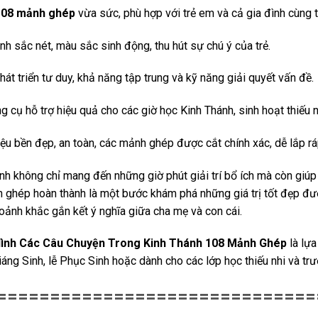
108 mảnh ghép
vừa sức, phù hợp với trẻ em và cả gia đình cùng 
nh sắc nét, màu sắc sinh động, thu hút sự chú ý của trẻ.
hát triển tư duy, khả năng tập trung và kỹ năng giải quyết vấn đề.
g cụ hỗ trợ hiệu quả cho các giờ học Kinh Thánh, sinh hoạt thiếu 
iệu bền đẹp, an toàn, các mảnh ghép được cắt chính xác, dễ lắp rá
nh không chỉ mang đến những giờ phút giải trí bổ ích mà còn giúp
ghép hoàn thành là một bước khám phá những giá trị tốt đẹp đượ
ảnh khắc gắn kết ý nghĩa giữa cha mẹ và con cái.
Hình Các Câu Chuyện Trong Kinh Thánh 108 Mảnh Ghép
là lựa
Giáng Sinh, lễ Phục Sinh hoặc dành cho các lớp học thiếu nhi và tr
==============================