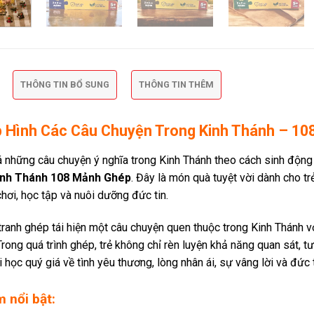
THÔNG TIN BỔ SUNG
THÔNG TIN THÊM
 Hình Các Câu Chuyện Trong Kinh Thánh – 1
 những câu chuyện ý nghĩa trong Kinh Thánh theo cách sinh động
inh Thánh 108 Mảnh Ghép
. Đây là món quà tuyệt vời dành cho trẻ
chơi, học tập và nuôi dưỡng đức tin.
ranh ghép tái hiện một câu chuyện quen thuộc trong Kinh Thánh v
Trong quá trình ghép, trẻ không chỉ rèn luyện khả năng quan sát, t
 học quý giá về tình yêu thương, lòng nhân ái, sự vâng lời và đức t
 nổi bật: