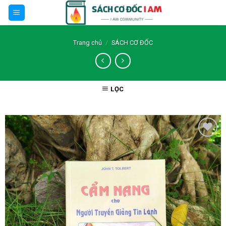
Skip
to
content
Trang chủ
/
SÁCH CƠ ĐỐC
LỌC
Thêm wishlist