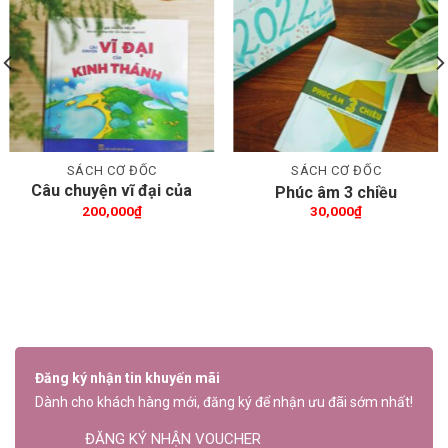
Thêm wishlist
Thêm wishlist
SÁCH CƠ ĐỐC
SÁCH CƠ ĐỐC
Câu chuyện vĩ đại của
Phúc âm 3 chiều
Kinh Thánh
200,000
₫
30,000
₫
Đăng ký nhận tin khuyến mãi
Dành cho khách hàng mới, đăng ký để nhận ưu đãi sớm nhất!
ĐĂNG KÝ NHẬN VOUCHER