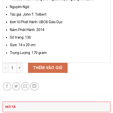
Nguyên Ngữ:
Tác giả: John T. Tolbert
Đơn Vị Phát Hành: UBCĐ Giáo Dục
Năm Phát Hành: 2014
Số trang: 136
Size: 14 x 20 cm
Trọng Lượng: 170 gram
Cẩm nang cho Người truyền giảng Tin Lành số lượng
THÊM VÀO GIỎ
MÔ TẢ