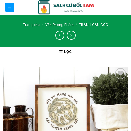
Skip
to
content
Trang chủ
/
Văn Phòng Phẩm
/
TRANH CÂU GỐC
LỌC
Thêm wishlist