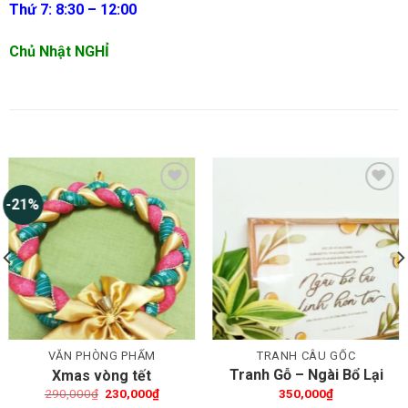
Thứ 7: 8:30 – 12:00
Chủ Nhật NGHỈ
SẢN PHẨM TƯƠNG TỰ
-21%
Thêm wishlist
Thêm wishlist
VĂN PHÒNG PHẨM
TRANH CÂU GỐC
Tranh Gỗ – Ngài Bổ Lại
Xmas vòng tết
Linh Hồn Tôi
Giá
Giá
290,000
₫
230,000
₫
350,000
₫
gốc
hiện