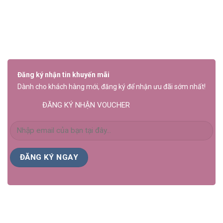
là:
tại
290,000₫.
là:
230,000₫.
Đăng ký nhận tin khuyến mãi
Dành cho khách hàng mới, đăng ký để nhận ưu đãi sớm nhất!
ĐĂNG KÝ NHẬN VOUCHER