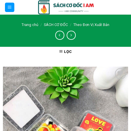
Skip
to
content
Trang chủ
/
SÁCH CƠ ĐỐC
/
Theo Đơn Vị Xuất Bản
LỌC
Thêm wishlist