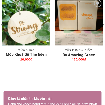
Thêm wishlist
Thêm wishlist
MÓC KHÓA
VĂN PHÒNG PHẨM
Móc Khoá Gỗ The Eden
Bộ Amazing Grace
Garden
20,000
₫
150,000
₫
Đăng ký nhận tin khuyến mãi
Dành cho khách hàng mới, đăng ký để nhận ưu đãi sớm nhất!