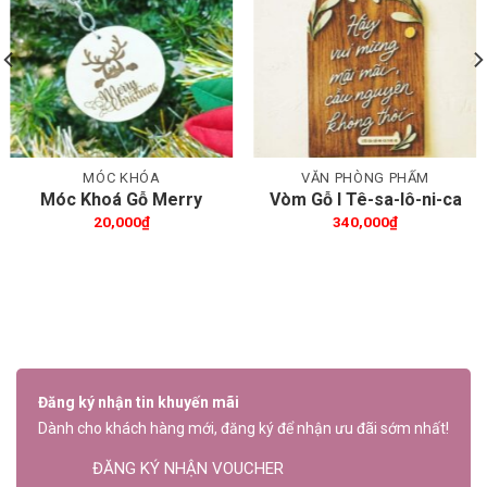
Thêm wishlist
Thêm wishlist
MÓC KHÓA
VĂN PHÒNG PHẨM
Móc Khoá Gỗ Merry
Vòm Gỗ I Tê-sa-lô-ni-ca
Christmas
5:16-17
20,000
₫
340,000
₫
₫.
Đăng ký nhận tin khuyến mãi
Dành cho khách hàng mới, đăng ký để nhận ưu đãi sớm nhất!
ĐĂNG KÝ NHẬN VOUCHER