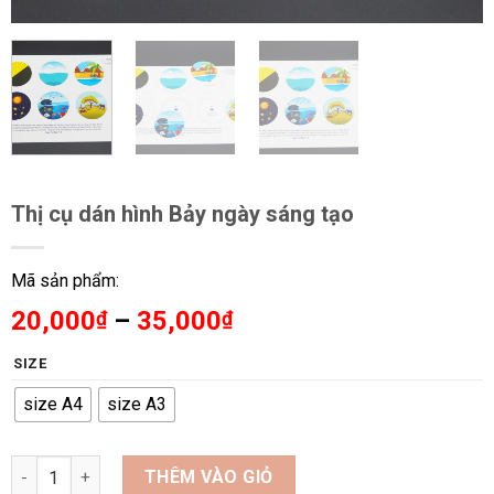
Thị cụ dán hình Bảy ngày sáng tạo
Mã sản phẩm:
Khoảng
20,000
–
35,000
₫
₫
giá:
SIZE
từ
20,000₫
size A4
size A3
đến
35,000₫
Thị cụ dán hình Bảy ngày sáng tạo số lượng
THÊM VÀO GIỎ