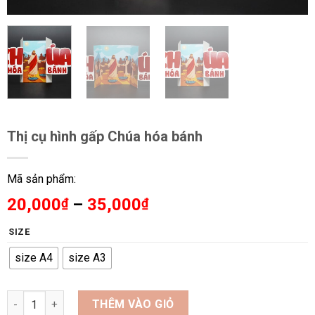
Thị cụ hình gấp Chúa hóa bánh
Mã sản phẩm:
Khoảng
20,000
–
35,000
₫
₫
giá:
SIZE
từ
20,000₫
size A4
size A3
đến
35,000₫
Thị cụ hình gấp Chúa hóa bánh số lượng
THÊM VÀO GIỎ