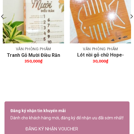
Thêm wishlist
Thêm wishlist
VĂN PHÒNG PHẨM
VĂN PHÒNG PHẨM
Lót nồi gỗ chữ Hope-
Tranh Gỗ Mười Điều Răn
Love
350,000
₫
30,000
₫
Đăng ký nhận tin khuyến mãi
Dành cho khách hàng mới, đăng ký để nhận ưu đãi sớm nhất!
ĐĂNG KÝ NHẬN VOUCHER