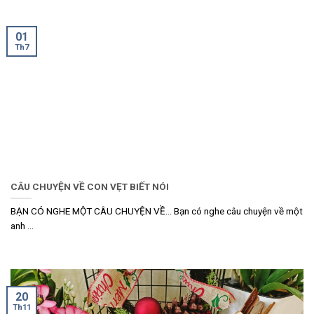
01
Th7
CÂU CHUYỆN VỀ CON VẸT BIẾT NÓI
BẠN CÓ NGHE MỘT CÂU CHUYỆN VỀ… Bạn có nghe câu chuyện về một
anh ...
20
Th11