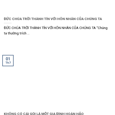
ĐỨC CHÚA TRỜI THÀNH TÍN VỚI HÔN NHÂN CỦA CHÚNG TA
ĐỨC CHÚA TRỜI THÀNH TÍN VỚI HÔN NHÂN CỦA CHÚNG TA “Chúng
ta thường trích ...
01
Th7
KHÔNG CÓ CÁI GỌI LÀ MỘT GIA ĐÌNH HOÀN HẢO