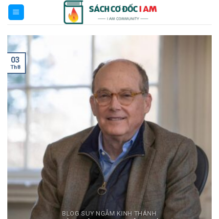
Skip
to
BLOG
content
03
Th8
BLOG SUY NGẪM KINH THÁNH