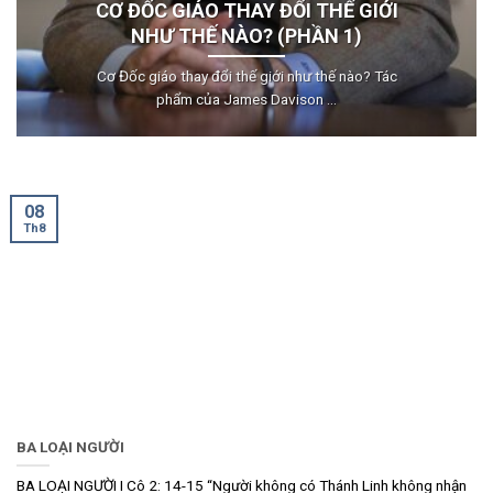
CƠ ĐỐC GIÁO THAY ĐỔI THẾ GIỚI
NHƯ THẾ NÀO? (PHẦN 1)
Cơ Đốc giáo thay đổi thế giới như thế nào? Tác
phẩm của James Davison ...
08
Th8
BA LOẠI NGƯỜI
BA LOẠI NGƯỜI I Cô 2: 14-15 “Người không có Thánh Linh không nhận